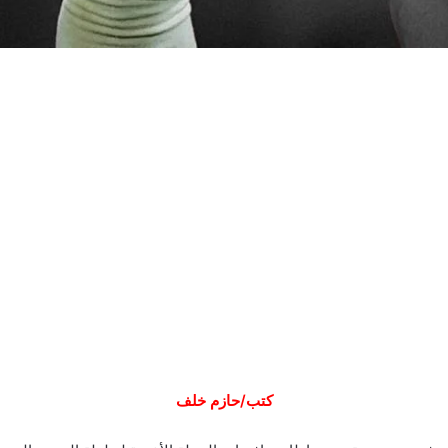
كتب/حازم خلف