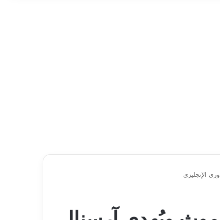
ري الإنجليزي
موث ويُهدي آرسنال