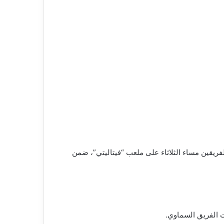
ما تعادل مانشستر سيتي أمام بورنموث بنتيجة 1/1، في اللقاء الذي جمع الفريقين مساء الثلاثاء على ملعب “فيتاليتي”، ضمن