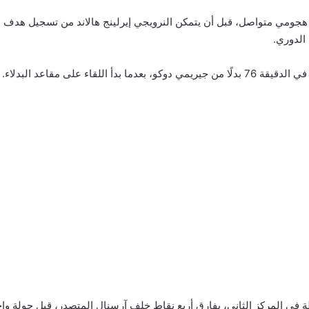
ومي متواصل، قبل أن يتمكن النرويجي إيرلينج هالاند من تسجيل هدف ال
الدوري.
اء على مقاعد البدلاء.
النتيجة، رفع مانشستر سيتي رصيده إلى 78 نقطة في المركز الثاني، بفارق أربع نقاط خلف آرسنال ال