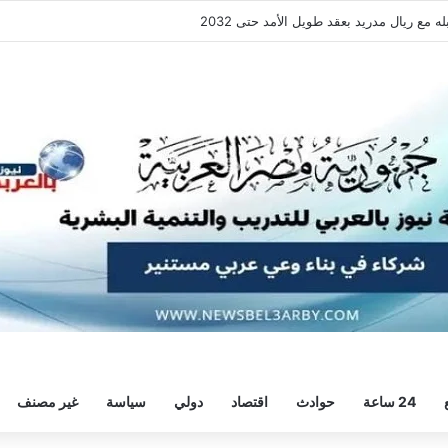
فقة هيثم حسن.. واللاعب يُرحب
24 ساعة
حوادث
اقتصاد
دولي
سياسة
غير مصنف