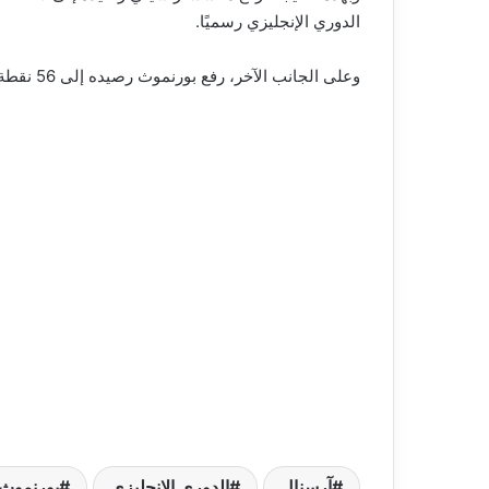
الدوري الإنجليزي رسميًا.
وعلى الجانب الآخر، رفع بورنموث رصيده إلى 56 نقطة في المركز السادس بجدول ترتيب البريميرليج.
آرسنال
الدوري الإنجليزي
بورنموث