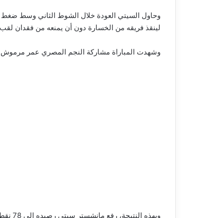
وحاول السيتي العودة خلال الشوط الثاني وسط ضغط هج
لينقذ فريقه من الخسارة دون أن يمنعه من فقدان لقب 
وشهدت المباراة مشاركة النجم المصري عمر مرموش في الدقيقة 76 بدلًا من جيريمي دوكو، بعدما بدأ اللق
وبهذه 