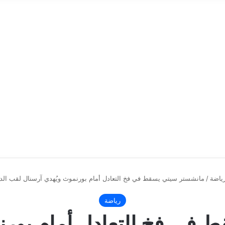
ياضة
/
مانشستر سيتي يسقط في فخ التعادل أمام بورنموث ويُهدي آرسنال لقب الدو
رياضة
في فخ التعادل أمام بورن