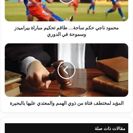
تحكيم
مباراة
بيراميدز
وسموحة
في
محمود ناجي حكم ساحة... طاقم تحكيم مباراة بيراميدز
الدوري
وسموحة في الدوري
المؤبد
لمختطف
فتاة
من
ذوي
الهمم
والمعتدي
عليها
بالبحيرة
المؤبد لمختطف فتاة من ذوي الهمم والمعتدي عليها بالبحيرة
مقالات ذات صلة