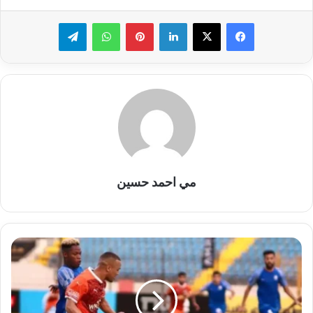
لينكدإن
بينتيريست
واتساب
تيلقرام
مي احمد حسين
محمود
ناجي
حكم
ساحة...
طاقم