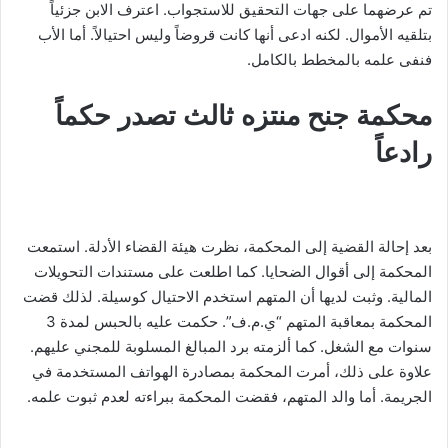
تم عرضهما على جهات التحقيق للاستجواب. اعترف الابن جزئياً
بتلقيه الأموال. لكنه ادعى أنها كانت قروضاً وليس احتيالاً. أما الأب
فنفى علمه بالمخطط بالكامل.
محكمة جنح منتزه ثالث تصدر حكماً
رادعاً
بعد إحالة القضية إلى المحكمة، نظرت هيئة القضاء الأدلة. استمعت
المحكمة إلى أقوال الضحايا. كما اطلعت على مستندات التحويلات
المالية. وثبت لديها أن المتهم استخدم الاحتيال كوسيلة. لذلك قضت
المحكمة بمعاقبة المتهم “ي.م.ف”. حكمت عليه بالحبس لمدة 3
سنوات مع الشغل. كما ألزمته برد المبالغ المسلوبة للمجني عليهم.
علاوة على ذلك، أمرت المحكمة بمصادرة الهواتف المستخدمة في
الجريمة. أما والد المتهم، فقضت المحكمة ببراءته لعدم ثبوت علمه.