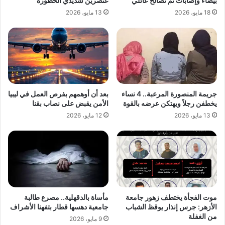
بيضاء وإصابات ثم تصالح عائلي
عنصرين شديدي الخطورة
18 مايو، 2026
13 مايو، 2026
جريمة المنصورة المرعبة.. 4 نساء
بعد أن أوهمهم بفرص العمل في ليبيا
يخطفن رجلاً ويهتكن عرضه بالقوة
الأمن يقبض على نصاب بقنا
13 مايو، 2026
12 مايو، 2026
موت الفجأة يختطف زهور جامعة
مأساة بالدقهلية.. مصرع طالبة
الأزهر: جرس إنذار يوقظ الشباب
جامعية دهسها قطار بتفهنا الأشراف
من الغفلة
9 مايو، 2026