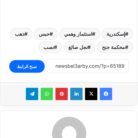
إسكندرية
استثمار وهمي
حبس
ذهب
محكمة جنح
نجل صائغ
نصب
نسخ الرابط
لينكدإن
بينتيريست
واتساب
تيلقرام