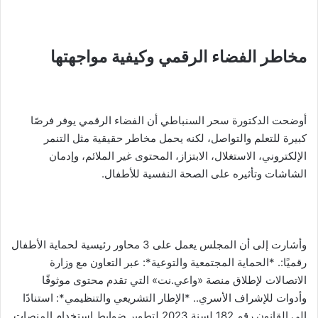
مخاطر الفضاء الرقمي وكيفية مواجهتها
أوضحت الدكتورة سحر السنباطي أن الفضاء الرقمي يوفر فرصًا
كبيرة للتعلم والتواصل، لكنه يحمل مخاطر حقيقية مثل التنمر
الإلكتروني، الاستغلال، الابتزاز، المحتوى غير الملائم، وإدمان
الشاشات وتأثيره على الصحة النفسية للأطفال.
وأشارت إلى أن المجلس يعمل على 3 محاور رئيسية لحماية الأطفال
رقميًا:. *الحماية المجتمعية والتوعية*: عبر التعاون مع وزارة
الاتصالات لإطلاق منصة «واعي.نت» التي تقدم محتوى موثوقًا
وأدوات للإشراف الأسري.. *الإطار التشريعي والتنظيمي*: استنادًا
إلى القانون رقم 182 لسنة 2023 لتطوير ضوابط استخدام المنصات