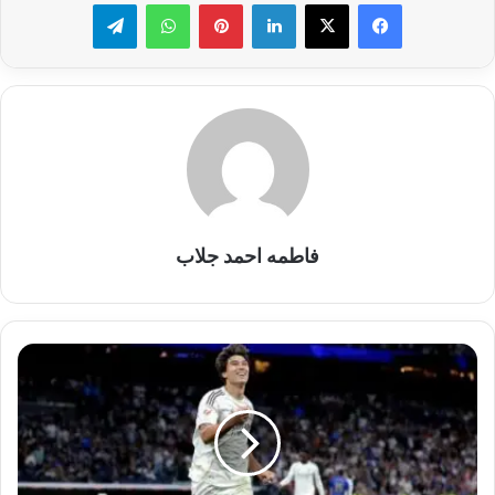
لينكدإن
بينتيريست
واتساب
تيلقرام
فاطمه احمد جلاب
رغم
خسارة
اللقب...ريال
مدريد
يتلقى
هدية
من