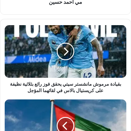
مي احمد حسين
بقيادة
مرموش
مانشستر
سيتي
يحقق
فوز
رائع
بثلاثية
نظيفة
على
بقيادة مرموش مانشستر سيتي يحقق فوز رائع بثلاثية نظيفة
كريستيال
على كريستيال بالاس في لقائهما المؤجل
بالاس
في
الإمارات
لقائهما
تدين
المؤجل
الهجوم
الإرهابي
على