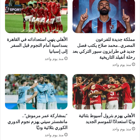
مملكة جديدة للفرعون
الأهلي ينهي استعداداته في القاهرة
المصري..محمد صلاح يكتب فصل
بسداسية أمام النجوم قبل السفر
جديد في طرابزون سبور التركي بعد
إلى إسبانيا
رحلة أنفيلد التاريخية
منذ يوم واحد
منذ يوم واحد
الأهلي يهزم بترول أسيوط بثنائية
“بمشاركة عمر مرموش”..
وديًا استعدادًا للموسم الجديد
مانشستر سيتي يهزم نجوم الدوري
الكوري بثلاثية وديًا
منذ يوم واحد
منذ يوم واحد