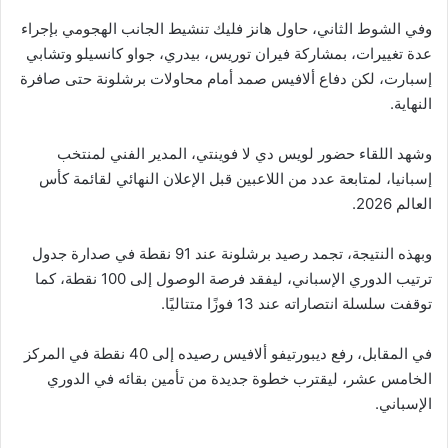
وفي الشوط الثاني، حاول هانز فليك تنشيط الجانب الهجومي بإجراء
عدة تغييرات، بمشاركة فيران توريس، بيدري، جواو كانسيلو وتشابي
إسبارت، لكن دفاع ألافيس صمد أمام محاولات برشلونة حتى صافرة
النهاية.
وشهد اللقاء حضور لويس دي لا فوينتي، المدير الفني لمنتخب
إسبانيا، لمتابعة عدد من اللاعبين قبل الإعلان النهائي لقائمة كأس
العالم 2026.
وبهذه النتيجة، تجمد رصيد برشلونة عند 91 نقطة في صدارة جدول
ترتيب الدوري الإسباني، ليفقد فرصة الوصول إلى 100 نقطة، كما
توقفت سلسلة انتصاراته عند 13 فوزًا متتاليًا.
في المقابل، رفع ديبورتيفو ألافيس رصيده إلى 40 نقطة في المركز
الخامس عشر، ليقترب خطوة جديدة من تأمين بقائه في الدوري
الإسباني.