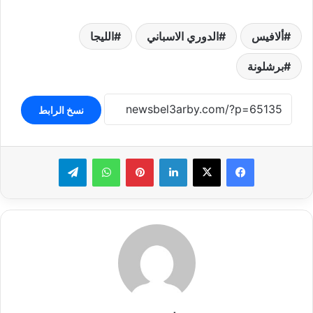
ألافيس
الدوري الاسباني
الليجا
برشلونة
نسخ الرابط
لينكدإن
بينتيريست
واتساب
تيلقرام