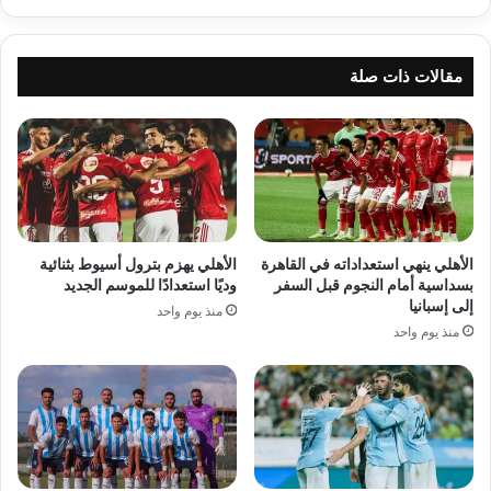
مقالات ذات صلة
الأهلي ينهي استعداداته في القاهرة
الأهلي يهزم بترول أسيوط بثنائية
بسداسية أمام النجوم قبل السفر
وديًا استعدادًا للموسم الجديد
إلى إسبانيا
منذ يوم واحد
منذ يوم واحد