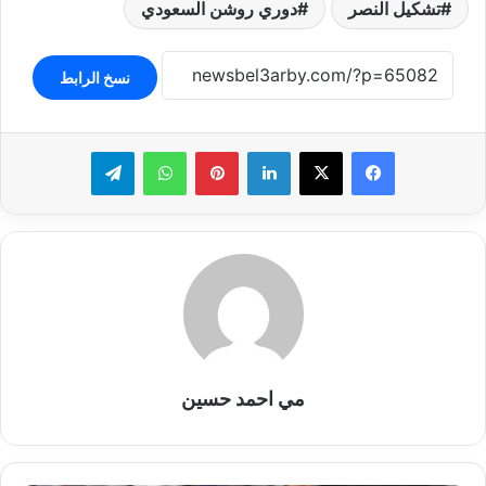
تشكيل النصر
دوري روشن السعودي
نسخ الرابط
لينكدإن
بينتيريست
واتساب
تيلقرام
مي احمد حسين