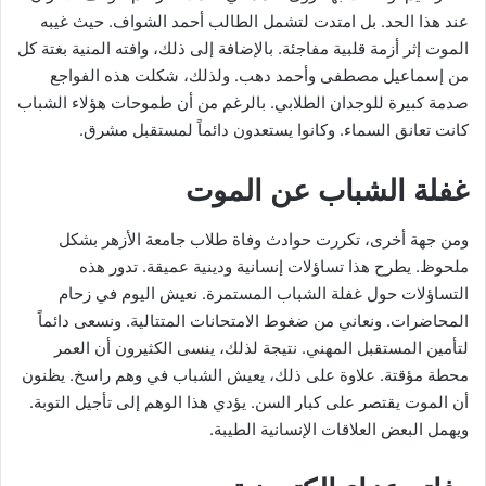
عند هذا الحد. بل امتدت لتشمل الطالب أحمد الشواف. حيث غيبه
الموت إثر أزمة قلبية مفاجئة. بالإضافة إلى ذلك، وافته المنية بغتة كل
من إسماعيل مصطفى وأحمد دهب. ولذلك، شكلت هذه الفواجع
صدمة كبيرة للوجدان الطلابي. بالرغم من أن طموحات هؤلاء الشباب
كانت تعانق السماء. وكانوا يستعدون دائماً لمستقبل مشرق.
​غفلة الشباب عن الموت
​ومن جهة أخرى، تكررت حوادث وفاة طلاب جامعة الأزهر بشكل
ملحوظ. يطرح هذا تساؤلات إنسانية ودينية عميقة. تدور هذه
التساؤلات حول غفلة الشباب المستمرة. نعيش اليوم في زحام
المحاضرات. ونعاني من ضغوط الامتحانات المتتالية. ونسعى دائماً
لتأمين المستقبل المهني. نتيجة لذلك، ينسى الكثيرون أن العمر
محطة مؤقتة. علاوة على ذلك، يعيش الشباب في وهم راسخ. يظنون
أن الموت يقتصر على كبار السن. يؤدي هذا الوهم إلى تأجيل التوبة.
ويهمل البعض العلاقات الإنسانية الطيبة.