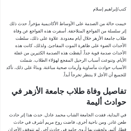
كتب/إبراهيم إسلام
خيمت حالة من الصدمة على الأوساط الأكاديمية مؤخراً. حدث ذلك
إثر سلسلة من الفواجع المتلاحقة. أسفرت هذه الفواجع عن وفاة
طلاب جامعة الأزهر خلال أيام معدودة. علاوة على ذلك، سلطت
الأحداث الضوء على ظاهرة الموت المفاجئ. ولذلك، كانت هذه
الأحداث صدمة قوية جداً. أيقظت هذه الصدمة الكثيرين من غفلة
الأيام. وتنوعت أسباب الرحيل المفجع لهؤلاء الطلاب. شملت
الأسباب حوادث مأساوية وأزمات صحية مباغتة. وبناءً على ذلك، تأكد
للجميع أن الأجل لا ينتظر تخرجاً أبداً.
​تفاصيل وفاة طلاب جامعة الأزهر في
حوادث أليمة
​في البداية، فقدت الجامعة الشاب محمد عادل. حدث هذا إثر حادث
طعن غادر. ومن ناحية أخرى، فاضت روح مريم أشرف في حادث
قطار أليم. ولحقت بها أروى حامد في حادث آخر. لم تتوقف الأحزان