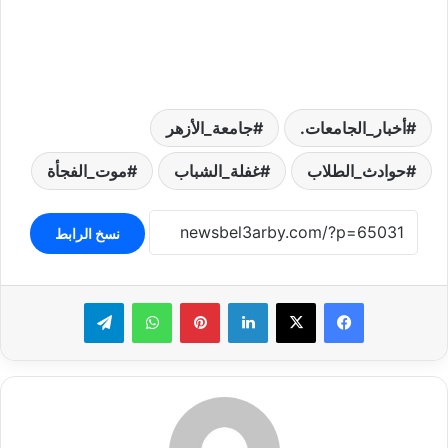
أخبار_الجامعات.
جامعة_الأزهر
حوادث_الطلاب
غفلة_الشباب
موت_الفجأة
نسخ الرابط
لينكدإن
بينتيريست
واتساب
تيلقرام