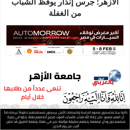
الأزهر: جرس إنذار يوقظ الشباب
من الغفلة