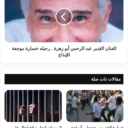
عبد
الرحمن
أبو
زهرة..
رحيله
خسارة
موجعة
للإبداع
الفنان القدير عبد الرحمن أبو زهرة.. رحيله خسارة موجعة
للإبداع
مقالات ذات صلة
شوارع الخصوص تشتعل.. أسلحة
3 سنوات لنجل صائغ احتال على