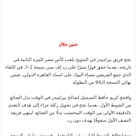
حنين جلال
نجح فريق بيراميدز في التتويج بلقب كأس مصر للمرة الثانية في
تاريخه، بعدما حقق فوزًا مثيرًا على زد إف سي بنتيجة 2-1، في اللقاء
الذي جمع الفريقين مساء اليوك على استاد القاهرة الدولي، ضمن
نهائي النسخة الـ94 من البطولة.
وافتتح كريم حافظ التسجيل لصالح بيراميدز في الوقت بدل الضائع
من الشوط الأول، بعدما نجح في تحويل ركلة جزاء إلى هدف التقدم
بالدقيقة الأولى من الوقت المحتسب بدلًا من الضائع، لينهي فريقه
النصف الأول متفوقًا بهدف دون رد.
ومع انطلاق الشوط الثاني، عزز الكونغولي فيستون ماييلي النتيجة