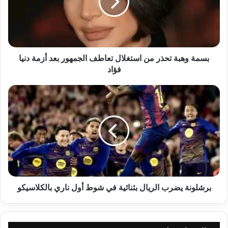
استغلال
تعاطف
الجمهور
بعد
أزمة
دنيا
بسمة وهبة تحذر من استغلال تعاطف الجمهور بعد أزمة دنيا
فؤاد
فؤاد
برشلونة
يضرب
الريال
بثنائية
في
شوط
أول
ناري
بالكلاسيكو
برشلونة يضرب الريال بثنائية في شوط أول ناري بالكلاسيكو