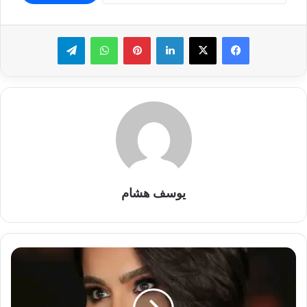
لينكدإن
بينتيريست
واتساب
تيلقرام
يوسف هشام
بسمة
وهبة
تحذر
من