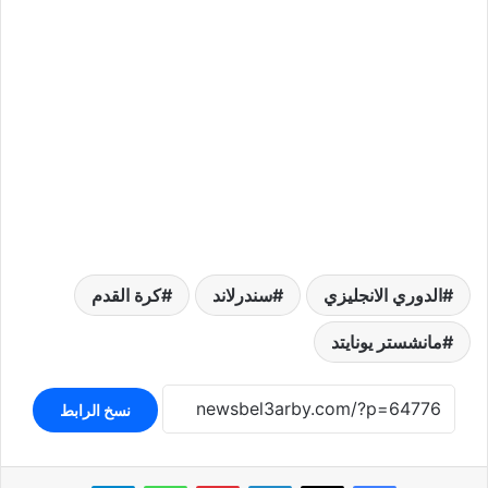
الدوري الانجليزي
سندرلاند
كرة القدم
مانشستر يونايتد
نسخ الرابط
لينكدإن
بينتيريست
واتساب
تيلقرام