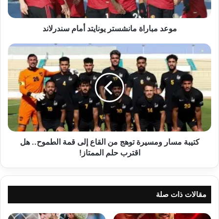
موعد مباراة مانشستر يونايتد أمام سندرلاند
كتيبة
مسار
ومسيرة
توهج
من
القاع
إلى
قمة
الطموح..
هل
كتيبة مسار ومسيرة توهج من القاع إلى قمة الطموح.. هل
اقترب
اقترب حلم الممتاز!
حلم
الممتاز!
مقالات ذات صلة