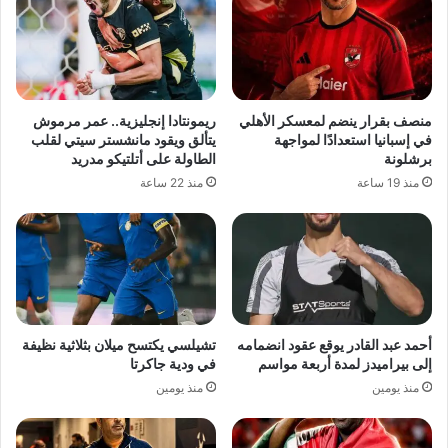
منصف بقرار ينضم لمعسكر الأهلي
ريمونتادا إنجليزية.. عمر مرموش
في إسبانيا استعدادًا لمواجهة
يتألق ويقود مانشستر سيتي لقلب
برشلونة
الطاولة على أتلتيكو مدريد
منذ 19 ساعة
منذ 22 ساعة
أحمد عبد القادر يوقع عقود انضمامه
تشيلسي يكتسح ميلان بثلاثية نظيفة
إلى بيراميدز لمدة أربعة مواسم
في ودية جاكرتا
منذ يومين
منذ يومين