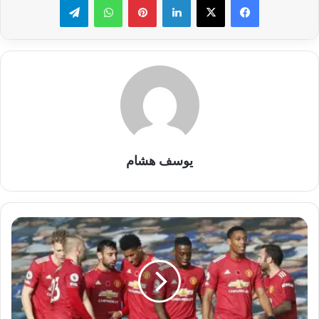
يوسف هشام
موعد
مباراة
مانشستر
يونايتد
أمام
سندرلاند