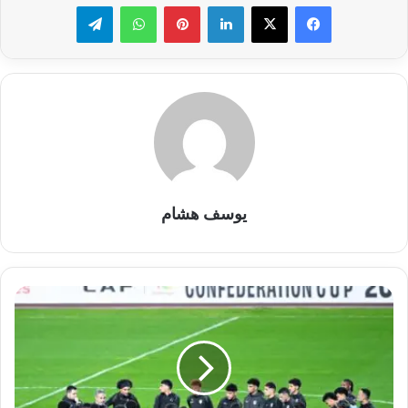
لينكدإن
بينتيريست
واتساب
تيلقرام
يوسف هشام
المهدي
سليمان
في
حراسة
المرمى...
التشكيل