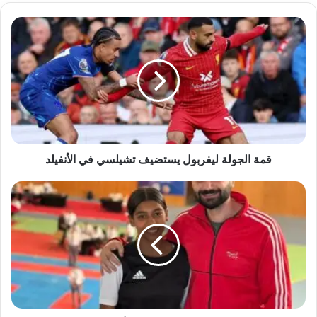
قمة
الجولة
ليفربول
يستضيف
تشيلسي
في
الأنفيلد
قمة الجولة ليفربول يستضيف تشيلسي في الأنفيلد
جنى
محمد
تحصد
ذهبية
التصفيات
الأولى
لوزن
47
كجم..