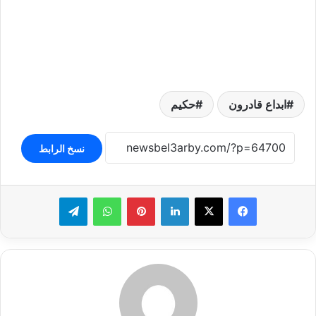
ابداع قادرون
حكيم
نسخ الرابط
لينكدإن
بينتيريست
واتساب
تيلقرام