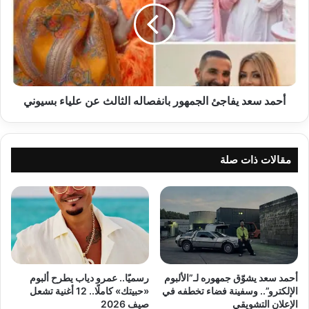
الجمهور
بانفصاله
الثالث
عن
علياء
بسيوني
أحمد سعد يفاجئ الجمهور بانفصاله الثالث عن علياء بسيوني
مقالات ذات صلة
أحمد سعد يشوّق جمهوره لـ”الألبوم
رسميًا.. عمرو دياب يطرح ألبوم
الإلكترو”.. وسفينة فضاء تخطفه في
«حبيتك» كاملًا.. 12 أغنية تشعل
الإعلان التشويقي
صيف 2026