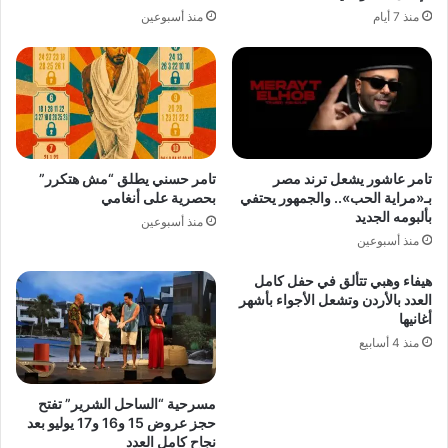
منذ 7 أيام
منذ أسبوعين
تامر عاشور يشعل ترند مصر
تامر حسني يطلق “مش هتكرر”
بـ«مراية الحب».. والجمهور يحتفي
بحصرية على أنغامي
بألبومه الجديد
منذ أسبوعين
منذ أسبوعين
هيفاء وهبي تتألق في حفل كامل
العدد بالأردن وتشعل الأجواء بأشهر
أغانيها
منذ 4 أسابيع
مسرحية “الساحل الشرير” تفتح
حجز عروض 15 و16 و17 يوليو بعد
نجاح كامل العدد