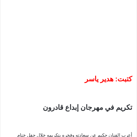
كتبت: هدير ياسر
تكريم في مهرجان إبداع قادرون
أعرب الفنان حكيم عن سعادته وفخره بتكريمه خلال حفل ختام