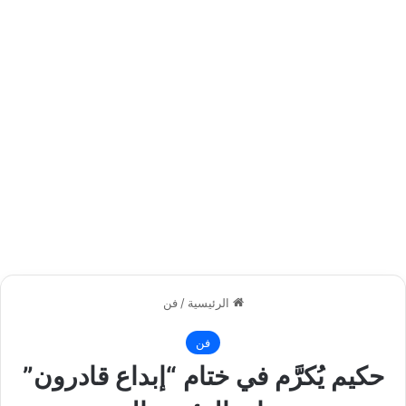
الرئيسية
/
فن
فن
حكيم يُكرَّم في ختام “إبداع قادرون”