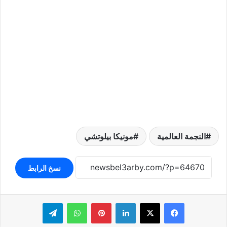
النجمة العالمية
مونيكا بيلوتشي
نسخ الرابط
لينكدإن
بينتيريست
واتساب
تيلقرام