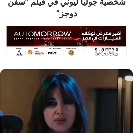
شخصية جوليا ليوني في فيلم “سفن
دوجز”