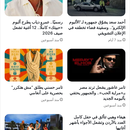
أحمد سعد يشوّق جمهوره لـ”الألبوم
رسميًا.. عمرو دياب يطرح ألبوم
الإلكترو”.. وسفينة فضاء تخطفه في
«حبيتك» كاملًا.. 12 أغنية تشعل
الإعلان التشويقي
صيف 2026
منذ 7 أيام
منذ أسبوعين
تامر عاشور يشعل ترند مصر
تامر حسني يطلق “مش هتكرر”
بـ«مراية الحب».. والجمهور يحتفي
بحصرية على أنغامي
بألبومه الجديد
منذ أسبوعين
منذ أسبوعين
هيفاء وهبي تتألق في حفل كامل
العدد بالأردن وتشعل الأجواء بأشهر
أغانيها