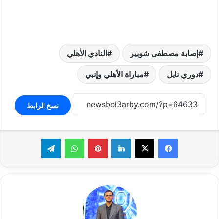
إصابة مصطفى شوبير
النادي الأهلي
دوري نايل
مباراة الأهلي وإنبي
نسخ الرابط
لينكدإن
بينتيريست
واتساب
تيلقرام