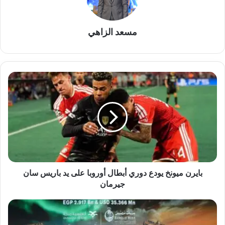
مسعد الزاهي
بايرن
ميونخ
يودع
دوري
أبطال
أوروبا
على
يد
باريس
سان
بايرن ميونخ يودع دوري أبطال أوروبا على يد باريس سان
جيرمان
جيرمان
بنكsaib
يشارك