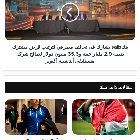
فى
تحالف
مصرفي
لترتيب
قرض
مشترك
بقيمة
2.9
بنكsaib يشارك فى تحالف مصرفي لترتيب قرض مشترك
مليار
بقيمة 2.9 مليار جنيه و35.3 مليون دولار لصالح شركة
جنيه
مستشفى أندلسية أكتوبر
و35.3
مليون
دولار
لصالح
مقالات ذات صلة
شركة
مستشفى
أندلسية
أكتوبر