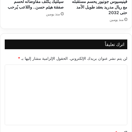
فينيسيوس جونيور يحسم مستقبله
سيلتيك يكثف مفاوضاته لحسم
مع ريال مدريد بعقد طويل الأمد
صفقة هيثم حسن.. واللاعب يُرحب
حتى 2032
منذ يومين
منذ يومين
اترك تعليقاً
لن يتم نشر عنوان بريدك الإلكتروني.
الحقول الإلزامية مشار إليها بـ
*
ا
ل
ت
ع
ل
ي
ق
*