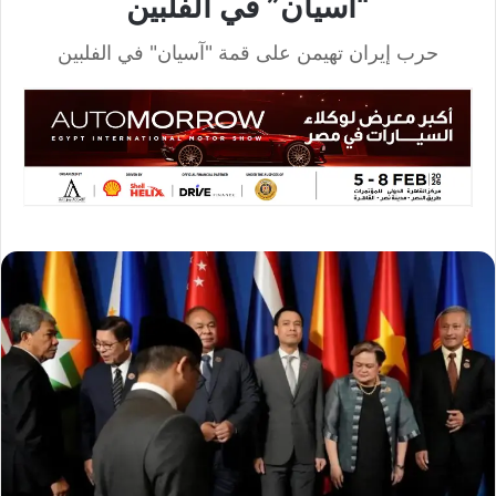
“آسيان” في الفلبين
حرب إيران تهيمن على قمة "آسيان" في الفلبين