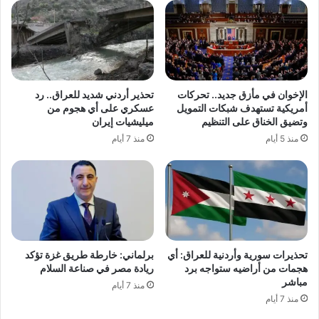
الإخوان في مأزق جديد.. تحركات
تحذير أردني شديد للعراق.. رد
أمريكية تستهدف شبكات التمويل
عسكري على أي هجوم من
وتضيق الخناق على التنظيم
ميليشيات إيران
منذ 5 أيام
منذ 7 أيام
تحذيرات سورية وأردنية للعراق: أي
برلماني: خارطة طريق غزة تؤكد
هجمات من أراضيه ستواجه برد
ريادة مصر في صناعة السلام
مباشر
منذ 7 أيام
منذ 7 أيام