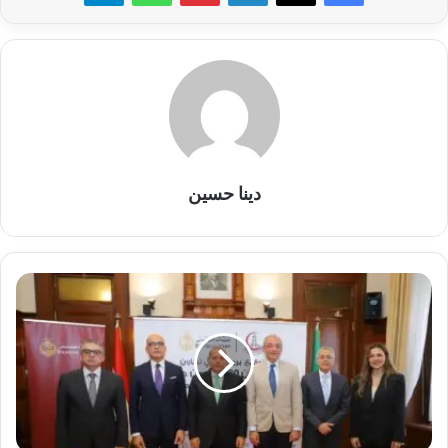
دينا حسين
بنك
مصر
يستكمل
دعمه
لمستشفيات
جامعة
عين
شمس