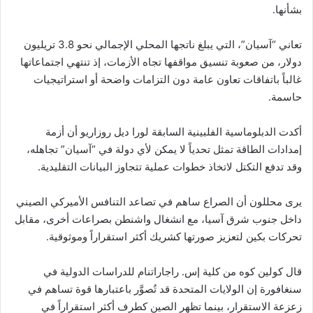
بشأنها.
تعاني “آسيان”، التي يبلغ ناتجها المحلي الإجمالي نحو 3.8 تريليون
دولار، من صعوبة تنسيق مواقفها تجاه الأزمات، إذ تنتهي اجتماعاتها
غالباً باتفاقات تعاون عامة دون التزامات واضحة أو استراتيجيات
حاسمة.
أكدت الدبلوماسية الفلبينية السابقة لورا ديل روزاريو أن أزمة
إمدادات الطاقة تمثل تحدياً لا يمكن لأي دولة في “آسيان” تجاهله،
وقد تدفع التكتل لاتخاذ خطوات عملية تتجاوز البيانات التقليدية.
يرى محللون أن الصراع ساهم في تصاعد التنافس الأميركي الصيني
داخل جنوب شرق آسيا، مع انشغال واشنطن بصراعات أخرى، مقابل
تحركات بكين لتعزيز صورتها كشريك أكثر استقراراً وموثوقية.
قال كولين كوه من كلية إس. راجاراتنام للدراسات الدولية في
سنغافورة إن الولايات المتحدة قد تُصوَّر باعتبارها قوة تساهم في
زعزعة الاستقرار، بينما تظهر الصين كطرف أكثر استقراراً في