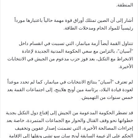
المنطقة.
أشار إلى أن الصين تمتلك أوراق قوة مهمة حالياً باعتبارها مورداً
رئيسياً للمواد الخام ومدخلات الطاقة.
تتناول القمة أيضاً أزمة ميانمار، التي تسببت في انقسام داخل
“آسيان”، بالتزامن مع سعي الحكومة المدنية الجديدة لإعادة
الانخراط مع التكتل، بعد فوز حزب مدعوم من الجيش في الانتخابات
الأخيرة.
لم تعترف “آسيان” بنتائج الانتخابات في ميانمار، كما لم تحدد موعداً
لعودة قيادة البلاد، برئاسة مين أونج هلاينج، إلى اجتماعات القمة بعد
خمس سنوات من التهميش.
قد تضطر الحكومة المدعومة من الجيش إلى إقناع دول التكتل بجدية
خطواتها نحو وقف القتال والحوار مع الجماعات المتمردة، خاصة بعد
إجراءات المصالحة الأخيرة، التي تضمنت إصدار عفوين وتخفيف
الحكم على الزعيمة السابقة أونج سان سو تشي ونقلها إلى الإقامة