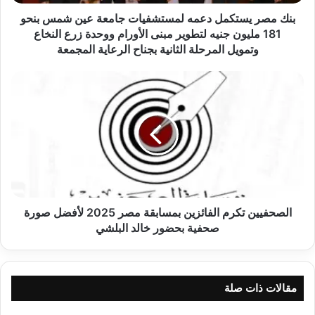
بنحو
181
بنك مصر يستكمل دعمه لمستشفيات جامعة عين شمس بنحو
مليون
181 مليون جنيه لتطوير مبنى الأورام ووحدة زرع النخاع
جنيه
وتمويل المرحلة الثانية بجناح الرعاية المجمعة
لتطوير
مبنى
الصحفيين
الأورام
تكرم
ووحدة
الفائزين
زرع
بمسابقة
النخاع
مصر
وتمويل
2025
المرحلة
لأفضل
الثانية
صورة
بجناح
صحفية
الرعاية
بحضور
الصحفيين تكرم الفائزين بمسابقة مصر 2025 لأفضل صورة
المجمعة
خالد
صحفية بحضور خالد البلشي
البلشي
مقالات ذات صلة