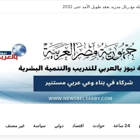
 هيثم حسن.. واللاعب يُرحب
24 ساعة
حوادث
اقتصاد
دولي
سياسة
غير مصنف