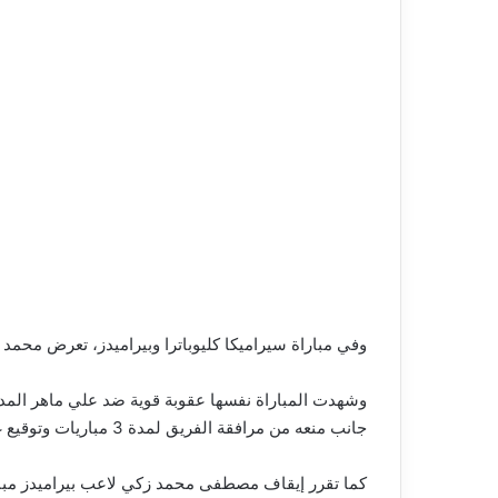
وفي مباراة سيراميكا كليوباترا وبيراميدز، تعرض محمد عبدالله لاعب سي
وشهدت المباراة نفسها عقوبة قوية ضد علي ماهر المدير 
جانب منعه من مرافقة الفريق لمدة 3 مباريات وتوقيع غرامة مالية قدرها 20 ألف جنيه، بسبب التلفظ بعبارات تجاه حكم المباراة.
كما تقرر إيقاف مصطفى محمد زكي لاعب بيراميدز مباراة واحدة مع غرامة مالية قدر