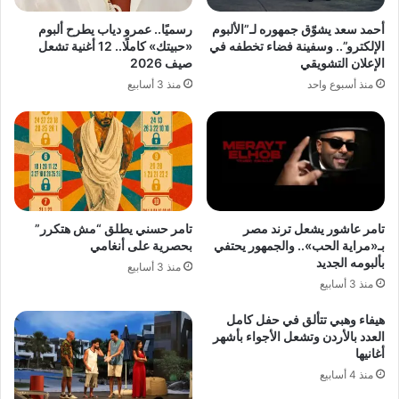
أحمد سعد يشوّق جمهوره لـ”الألبوم
رسميًا.. عمرو دياب يطرح ألبوم
الإلكترو”.. وسفينة فضاء تخطفه في
«حبيتك» كاملًا.. 12 أغنية تشعل
الإعلان التشويقي
صيف 2026
منذ أسبوع واحد
منذ 3 أسابيع
تامر عاشور يشعل ترند مصر
تامر حسني يطلق “مش هتكرر”
بـ«مراية الحب».. والجمهور يحتفي
بحصرية على أنغامي
بألبومه الجديد
منذ 3 أسابيع
منذ 3 أسابيع
هيفاء وهبي تتألق في حفل كامل
العدد بالأردن وتشعل الأجواء بأشهر
أغانيها
منذ 4 أسابيع