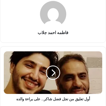
فاطمه احمد جلاب
أول
تعليق
من
نجل
فضل
شاكر..
على
براءة
والده
أول تعليق من نجل فضل شاكر.. على براءة والده