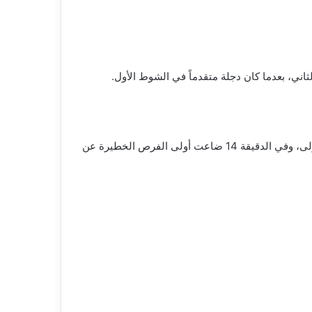
بدأت المباراة بهدوء نسبي مع سيطرة واضحة لوادي دجلة على مجريات اللعب، ولكن دون فاعلية هجومية حقيقية في الدقائق الأولى، وفي الدقيقة 14 ضاعت أولى الفرص الخطيرة عن