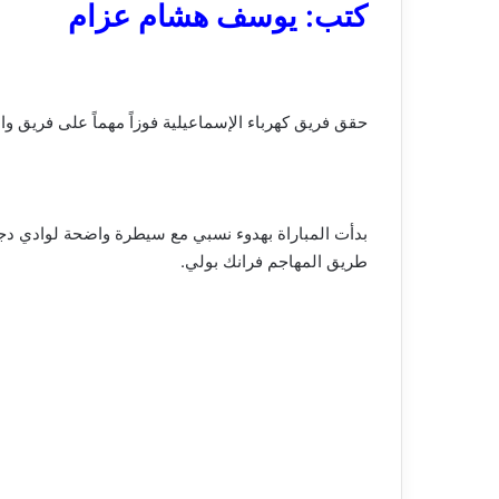
كتب: يوسف هشام عزام
حقق فريق كهرباء الإسماعيلية فوزاً مهماً على فريق وادي دجلة بنتيجة 2-1، في لقاء شهد تحولاً في النتيجة خلال أحداث الشوط الثاني، بع
طريق المهاجم فرانك بولي.