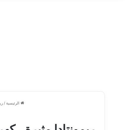
الرئيسية
/
ري
ريمونتادا مثيرة.. كه