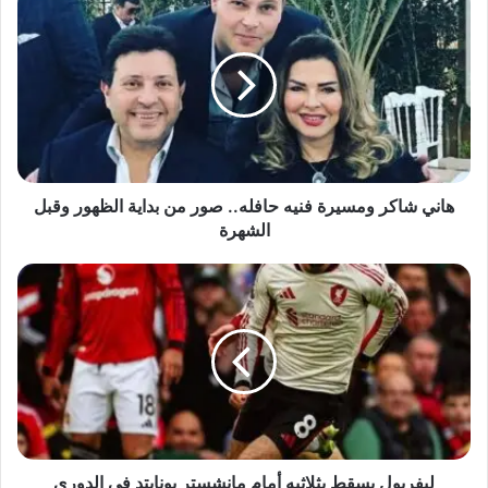
شاكر
ومسيرة
فنيه
حافله..
صور
من
بداية
الظهور
وقبل
هاني شاكر ومسيرة فنيه حافله.. صور من بداية الظهور وقبل
الشهرة
الشهرة
ليفربول
يسقط
بثلاثيه
أمام
مانشستر
يونايتد
في
الدوري
الإنجليزي
ليفربول يسقط بثلاثيه أمام مانشستر يونايتد في الدوري