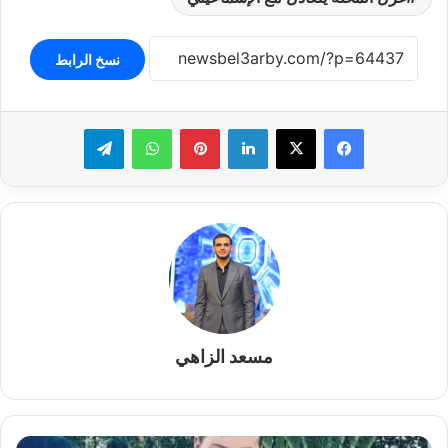
نسخ الرابط
لينكدإن
بينتيريست
واتساب
تيلقرام
مسعد الزاهي
هاني