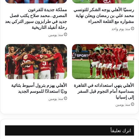
رسميًا الأهلي يوجه الشكر للتونسي
مملكة جديدة للفرعون
محمد علي بن رمضان ويعلن نهاية
المصري..محمد صلاح يكتب فصل
مشواره مع القلعة الحمراء
جديد في طرابزون سبور التركي بعد
رحلة أنفيلد التاريخية
منذ يوم واحد
منذ يومين
الأهلي ينهي استعداداته في القاهرة
الأهلي يهزم بترول أسيوط بثنائية
بسداسية أمام النجوم قبل السفر
وديًا استعدادًا للموسم الجديد
إلى إسبانيا
منذ يومين
منذ يومين
اترك تعليقاً