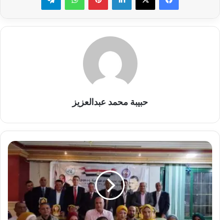
حبيبة محمد عبدالعزيز
جمعية
عمال
مصر
تكرم
لفيف
من
القيادات
التنفيذية