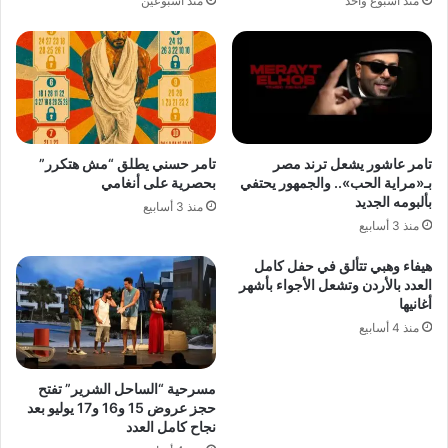
منذ أسبوع واحد
منذ أسبوعين
تامر عاشور يشعل ترند مصر
تامر حسني يطلق “مش هتكرر”
بـ«مراية الحب».. والجمهور يحتفي
بحصرية على أنغامي
بألبومه الجديد
منذ 3 أسابيع
منذ 3 أسابيع
هيفاء وهبي تتألق في حفل كامل
العدد بالأردن وتشعل الأجواء بأشهر
أغانيها
منذ 4 أسابيع
مسرحية “الساحل الشرير” تفتح
حجز عروض 15 و16 و17 يوليو بعد
نجاح كامل العدد