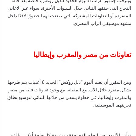
ويترقب جمهور الراب الألبوم الجديد لـدبل زوكش، خاصة بعد حالة
النجاح التي حققها الثنائي خلال السنوات الأخيرة، سواء عبر الأغاني
المنفردة أو التعاونات المشتركة التي صنعت لهما حضورًا لافتًا داخل
مشهد موسيقى الراب المصري.
تعاونات من مصر والمغرب وإيطاليا
ومن المقرر أن يضم ألبوم “دبل زوكش” الجديد 8 أغنيات يتم طرحها
بشكل منفرد خلال الأسابيع المقبلة، مع وجود تعاونات فنية من مصر
والمغرب وإيطاليا، في خطوة يسعى من خلالها الثنائي لتوسيع نطاق
تجربتهما الموسيقية.
ويأتي الألبوم بعد النجاح الذي حققه مشروع كل حاجة أوكي، والذي