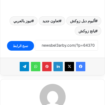
ألبوم دبل زوكش
تعاون جديد
نيوز بالعربي
يانج زوكش
نسخ الرابط
لينكدإن
بينتيريست
واتساب
تيلقرام