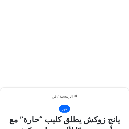
الرئيسية
/
فن
فن
يانج زوكش يطلق كليب “حارة” مع