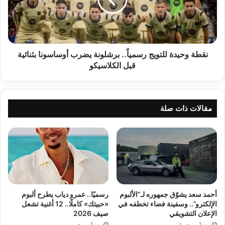
برشلونة
يضرب
أوساسونا
بثنائية
قبل
الكلاسيكو
نقطة وحيدة للتويج رسمياً.. برشلونة يضرب أوساسونا بثنائية
قبل الكلاسيكو
مقالات ذات صلة
أحمد سعد يشوّق جمهوره لـ”الألبوم
رسميًا.. عمرو دياب يطرح ألبوم
الإلكترو”.. وسفينة فضاء تخطفه في
«حبيتك» كاملًا.. 12 أغنية تشعل
الإعلان التشويقي
صيف 2026