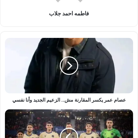
فاطمه احمد جلاب
عصام
عمر
يكسر
المقارنة
مش..
الزعيم
الجديد
وأنا
نفسي
عصام عمر يكسر المقارنة مش.. الزعيم الجديد وأنا نفسي
نقطة
وحيدة
للتويج
رسمياً..