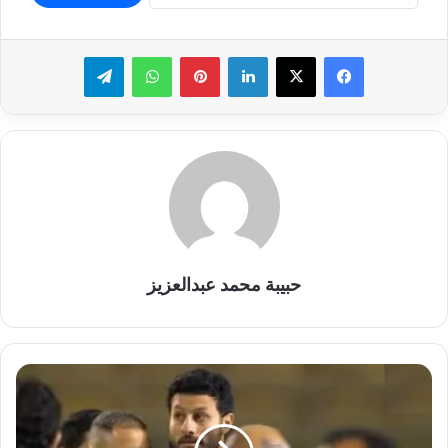
لينكدإن
بينتيريست
واتساب
تيلقرام
حبيبة محمد عبدالعزيز
وفاة
خالة
محمد
الشناوي