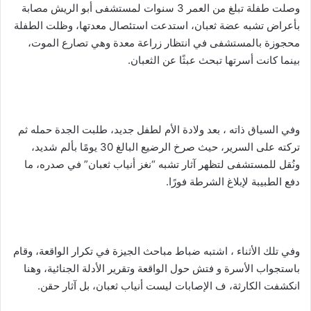
وصلت طفلة تبلغ من العمر 3 سنوات لمستشفى أبو الريش مصابة
بأعراض تشبه عضة ثعبان، استدعت استئصال معدتها، وظلت الطفلة
محجوزة بالمستشفى في انتظار زراعة معدة وهي تصارع الموت،
بينما كانت أسرتها تبحث عبثًا عن الثعبان.
وفي السياق ذاته ، بعد ولادة الأم لطفل جديد، طلبت الجدة حمله ثم
تركته على السرير، حيث صرخ الرضيع البالغ 30 يومًا بألم شديد،
ونُقل للمستشفى لتظهر آثار تشبه “نغز أنياب ثعبان” في صدره، ما
دفع الطبيبة لإبلاغ الشرطة فورًا.
وفي تلك الأثناء ، اشتبه ضباط مباحث الجيزة في تكرار الواقعة، وقام
باستجواب الأسرة و فتش حول الواقعة وتقرير الأدلة الجنائية، وهنا
انكشفت الكارثة، ف الإصابات ليست أنياب ثعبان، بل آثار حقن.