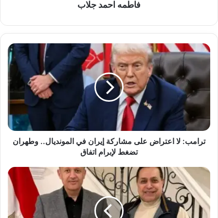
فاطمه احمد جلاب
ترامب:
لا
اعتراض
على
مشاركة
إيران
في
المونديال..
وطهران
تضغط
ترامب: لا اعتراض على مشاركة إيران في المونديال.. وطهران
لإبرام
تضغط لإبرام اتفاق
اتفاق
حكيم
يشيد
الاستقبال
في
ملبورن