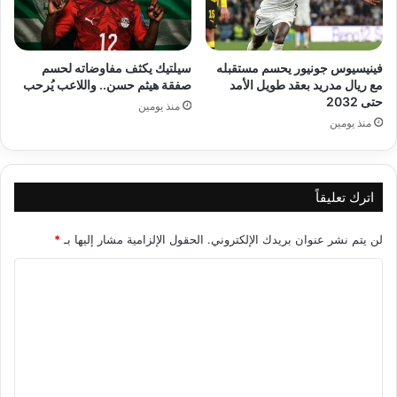
فينيسيوس جونيور يحسم مستقبله
سيلتيك يكثف مفاوضاته لحسم
مع ريال مدريد بعقد طويل الأمد
صفقة هيثم حسن.. واللاعب يُرحب
حتى 2032
منذ يومين
منذ يومين
اترك تعليقاً
لن يتم نشر عنوان بريدك الإلكتروني.
الحقول الإلزامية مشار إليها بـ
*
ا
ل
ت
ع
ل