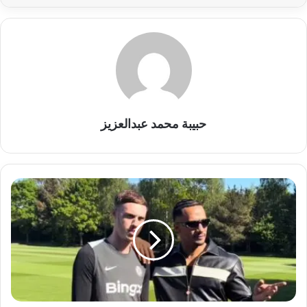
حبيبة محمد عبدالعزيز
محمد
رمضان
يزور
مقر
تدريبات
تشيلسي
في
كوبهام