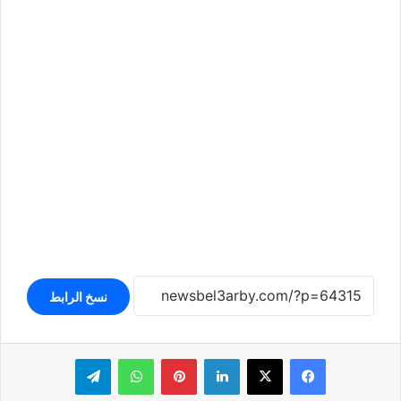
نسخ الرابط
لينكدإن
بينتيريست
واتساب
تيلقرام