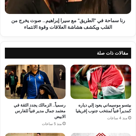
إبراهيم..
صوت
يخرج
من
رنا سماحة في "الطريق" مع سيرا إبراهيم.. صوت يخرج من
القلب
القلب ويكشف هشاشة العلاقات وقوة الانتماء
ويكشف
هشاشة
العلاقات
وقوة
مقالات ذات صلة
الانتماء
بيتسو موسيماني يعود إلي دياره
رسمياً.. الزمالك يجدد الثقة في
كمديراً فنياً لمنتخب جنوب إفريقيا
معتمد جمال مدير فنياً للفارس
الابيض
منذ 4 ساعات
منذ 5 ساعات