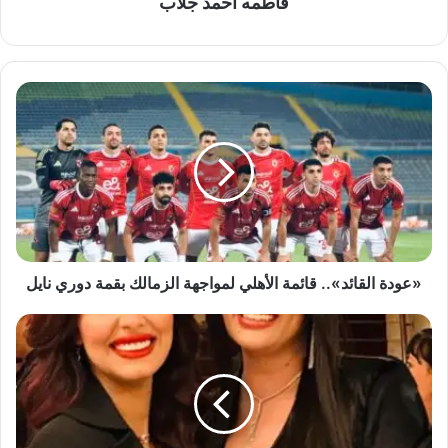
فاطمه احمد جلاب
«عودة
القائد»..
قائمة
الأهلي
لمواجهة
الزمالك
بقمة
دوري
نايل
«عودة القائد».. قائمة الأهلي لمواجهة الزمالك بقمة دوري نايل
رنا
سماحة
في
"الطريق"
مع
سيرا