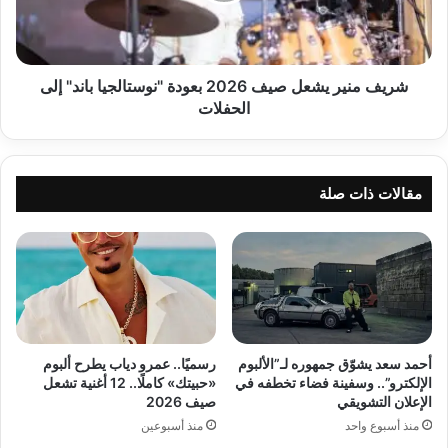
"نوستالجيا
باند"
إلى
الحفلات
شريف منير يشعل صيف 2026 بعودة "نوستالجيا باند" إلى
الحفلات
مقالات ذات صلة
أحمد سعد يشوّق جمهوره لـ”الألبوم
رسميًا.. عمرو دياب يطرح ألبوم
الإلكترو”.. وسفينة فضاء تخطفه في
«حبيتك» كاملًا.. 12 أغنية تشعل
الإعلان التشويقي
صيف 2026
منذ أسبوع واحد
منذ أسبوعين