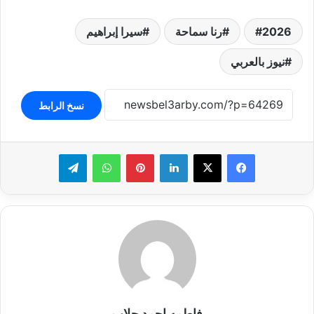
2026
رنا سماحة
سيرا إبراهيم
نيوز بالعربي
نسخ الرابط
لينكدإن
بينتيريست
واتساب
تيلقرام
فاطمه احمد جلاب