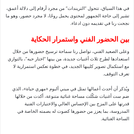
في هذا السياق، تتحول “التريندات” من مجرد أرقام إلى دلالة أعمق،
تشير إلى حاجة الجمهور لمحتوى يحمل روحًا، لا مجرد حضور، وهو ما
نجحت رنا في تقديمه دون ادعاء.
بين الحضور الفني واستمرار الحكاية
وعلى الصعيد الفني، تواصل رنا سماحة ترسيخ حضورها من خلال
استعدادها لطرح ثلاث أغنيات جديدة، من بينها “اختار حبه”، بالتوازي
مع استكمال تصوير كليبها الجديد، في خطوة تعكس استمرارية لا
تعرف التوقف.
ويُذكر أن أحدث أعمالها تمثل في ميني ألبوم «مهري حياة»، الذي
ضم ست أغنيات شكّلت مساحة غنائية متنوعة، أكدت من خلالها
قدرتها على المزج بين الإحساس العالي والاختيارات الفنية
المدروسة، بما يعزز من حضورها كصوت له بصمته الخاصة في
الساحة الغنائية.