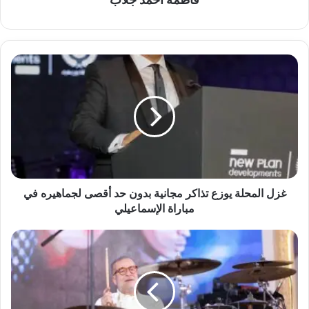
غزل
المحلة
يوزع
تذاكر
مجانية
بدون
حد
أقصى
لجماهيره
في
غزل المحلة يوزع تذاكر مجانية بدون حد أقصى لجماهيره في
مباراة
مباراة الإسماعيلي
الإسماعيلي
شريف
منير
يشعل
صيف
2026
بعودة