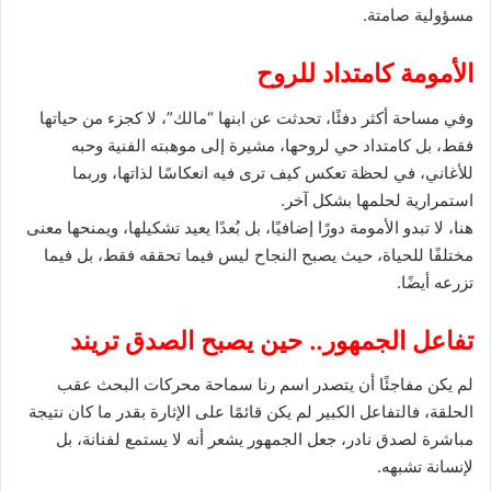
مسؤولية صامتة.
الأمومة كامتداد للروح
وفي مساحة أكثر دفئًا، تحدثت عن ابنها “مالك”، لا كجزء من حياتها
فقط، بل كامتداد حي لروحها، مشيرة إلى موهبته الفنية وحبه
للأغاني، في لحظة تعكس كيف ترى فيه انعكاسًا لذاتها، وربما
استمرارية لحلمها بشكل آخر.
هنا، لا تبدو الأمومة دورًا إضافيًا، بل بُعدًا يعيد تشكيلها، ويمنحها معنى
مختلفًا للحياة، حيث يصبح النجاح ليس فيما تحققه فقط، بل فيما
تزرعه أيضًا.
تفاعل الجمهور.. حين يصبح الصدق تريند
لم يكن مفاجئًا أن يتصدر اسم رنا سماحة محركات البحث عقب
الحلقة، فالتفاعل الكبير لم يكن قائمًا على الإثارة بقدر ما كان نتيجة
مباشرة لصدق نادر، جعل الجمهور يشعر أنه لا يستمع لفنانة، بل
لإنسانة تشبهه.