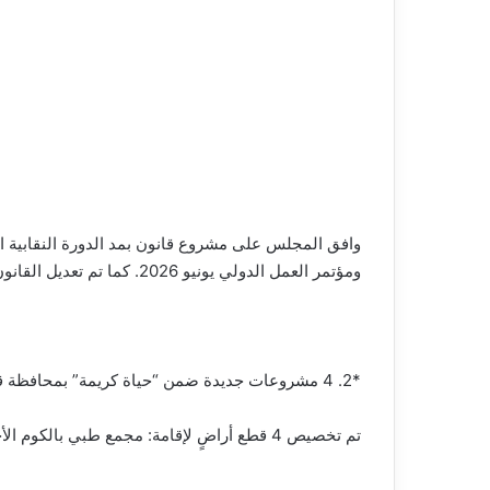
ومؤتمر العمل الدولي يونيو 2026. كما تم تعديل القانون لتصبح مدة الدورة النقابية 5 سنوات بدلًا من 4 سنوات، ويطبق من الدورة القادمة.
*2. 4 مشروعات جديدة ضمن “حياة كريمة” بمحافظة قنا*
تم تخصيص 4 قطع أراضٍ لإقامة: مجمع طبي بالكوم الأحمر 2160م2، وحدتي طب أسرة بالقارة وأبو مناع بحري، ومركز تنمية الأسرة والطفولة بالحاج سلام.