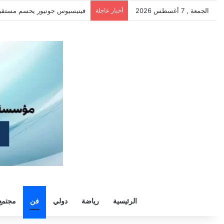
الجمعة , 7 أغسطس 2026
أخبار عاجلة
سيلتيك يكثف مفاوضاته لحسم ص
الرئيسية
رياضة
دولي
فن
مجتمع