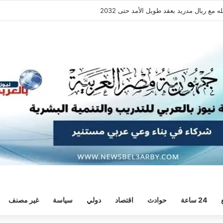
فقة هيثم حسن.. واللاعب يُرحب
24 ساعة
حوادث
اقتصاد
دولي
سياسة
غير مصنف