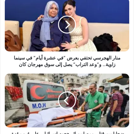
منار
الهجرسي
تحتفي
بعرض
“في
عشرة
أيام”
في
سينما
زاوية..
منار الهجرسي تحتفي بعرض “في عشرة أيام” في سينما
و“وعد
زاوية.. و“وعد التراب” يصل إلى سوق مهرجان كان
التراب”
يصل
ضحايا
إلى
بين
سوق
قتلى
مهرجان
ومصابين
كان
إثر
هجوم
إسرائيلي
على
غرب
غزة.
ضحايا بين قتلى ومصابين إثر هجوم إسرائيلي على غرب غزة.