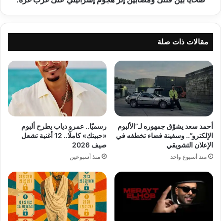
مقالات ذات صلة
أحمد سعد يشوّق جمهوره لـ”الألبوم
رسميًا.. عمرو دياب يطرح ألبوم
الإلكترو”.. وسفينة فضاء تخطفه في
«حبيتك» كاملًا.. 12 أغنية تشعل
الإعلان التشويقي
صيف 2026
منذ أسبوع واحد
منذ أسبوعين