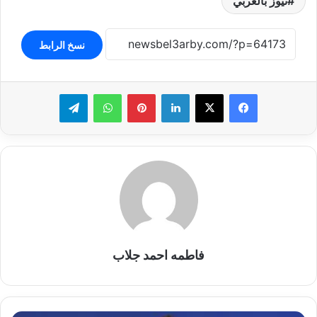
نيوز بالعربي
نسخ الرابط
لينكدإن
بينتيريست
واتساب
تيلقرام
فاطمه احمد جلاب