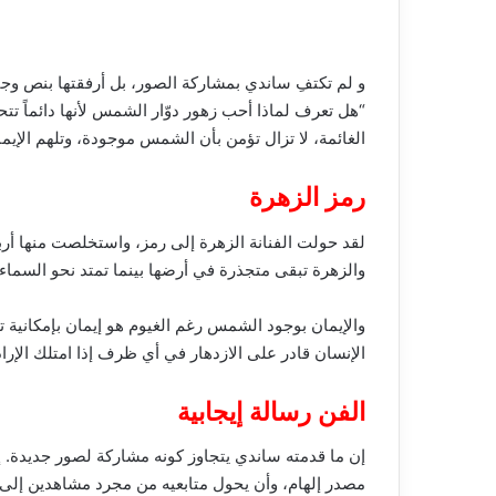
و لم تكتفِ ساندي بمشاركة الصور، بل أرفقتها بنص وج
“هل تعرف لماذا أحب زهور دوّار الشمس لأنها دائماً تتح
الغائمة، لا تزال تؤمن بأن الشمس موجودة، وتلهم الإيما
رمز الزهرة
لقد حولت الفنانة الزهرة إلى رمز، واستخلصت منها أربع
والزهرة تبقى متجذرة في أرضها بينما تمتد نحو السماء
والإيمان بوجود الشمس رغم الغيوم هو إيمان بإمكانية تج
الإنسان قادر على الازدهار في أي ظرف إذا امتلك الإراد
الفن رسالة إيجابية
إن ما قدمته ساندي يتجاوز كونه مشاركة لصور جديدة. إ
مصدر إلهام، وأن يحول متابعيه من مجرد مشاهدين إل