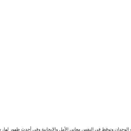
ب الوجدان وتوقظ في النفس معاني الأمل والإيجابية وفي أحدث ظهور لها، 