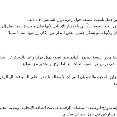
يز حمل تأملات عميقة حول زهرة دوّار الشمس، جاء فيه:
ول نحو الضوء، تذكّرني بالاختيار الإيجابي لأنها تظل متجذرة بينما تصل إلى
ن ولأنها تنمو بشكل جميل، بغض النظر عن مكان زراعتها، تماماً مثلنا”.
ة معانٍ رئيسة التحول الدائم نحو الضوء يمثل قراراً واعياً بالبحث عن ال
، في درس عن أهمية الثبات مع الطموح، والجذور مع التطلع.
اوز المحن، والثقة بأن النور آتٍ لا محالة والقدرة على النمو فجمال الزهر
ة.
نه نموذج لتوظيف المنصات الرقمية في بث الطاقة الإيجابية، وتقديم محتو
ى مشاركين في تأمل جمالي وفكري.