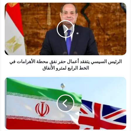
الرئيس
السيسي
يتفقد
أعمال
حفر
نفق
محطة
الأهرامات
في
الخط
الرئيس السيسي يتفقد أعمال حفر نفق محطة الأهرامات في
الرابع
الخط الرابع لمترو الأنفاق
لمترو
الأنفاق
لندن
تستدعي
السفير
الإيراني
بسبب
منشورات
على
مواقع
التواصل