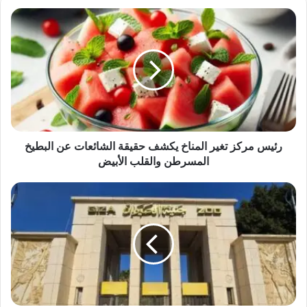
رئيس
مركز
تغير
المناخ
يكشف
حقيقة
الشائعات
عن
البطيخ
المسرطن
رئيس مركز تغير المناخ يكشف حقيقة الشائعات عن البطيخ
والقلب
المسرطن والقلب الأبيض
الأبيض
رسمياً..
حديقة
الحيوان
بالجيزة
تستعيد
اسمها
التاريخي
الأصلي
بعد