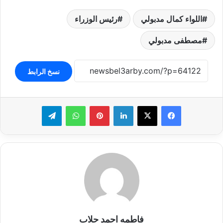
اللواء كمال مدبولي
رئيس الوزراء
مصطفى مدبولي
نسخ الرابط
لينكدإن
بينتيريست
واتساب
تيلقرام
فاطمه احمد جلاب