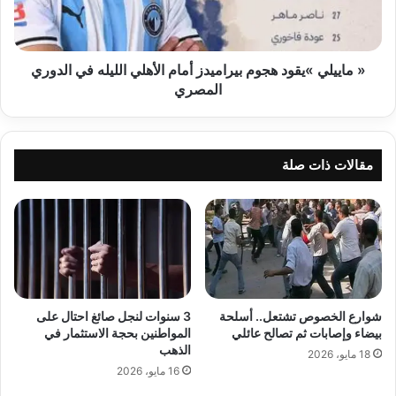
الأهلي
الليله
في
الدوري
« ماييلي »يقود هجوم بيراميدز أمام الأهلي الليله في الدوري
المصري
المصري
مقالات ذات صلة
شوارع الخصوص تشتعل.. أسلحة
3 سنوات لنجل صائغ احتال على
بيضاء وإصابات ثم تصالح عائلي
المواطنين بحجة الاستثمار في
الذهب
18 مايو، 2026
16 مايو، 2026