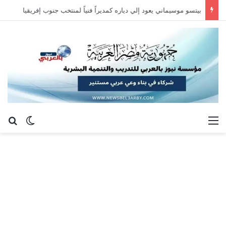
بيتسو موسيماني يعود إلي دياره كمديراً فنياً لمنتخب جنوب إفريقيا
القائمة
بح
الوضع ا