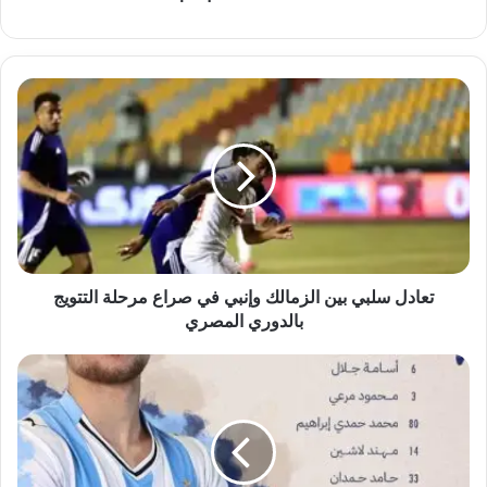
تعادل
سلبي
بين
الزمالك
وإنبي
في
صراع
مرحلة
التتويج
بالدوري
تعادل سلبي بين الزمالك وإنبي في صراع مرحلة التتويج
المصري
بالدوري المصري
«
ماييلي
»يقود
هجوم
بيراميدز
أمام