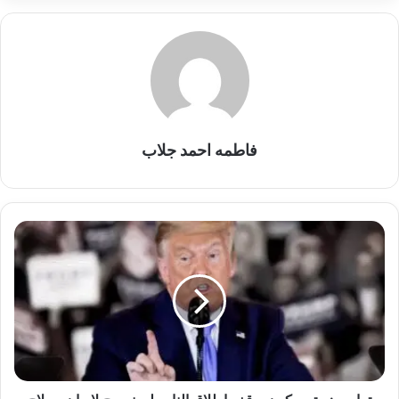
فاطمه احمد جلاب
ترامب:
متمسكون
بوقف
إطلاق
النار
ولن
نسمح
لإيران
بسلاح
نووي