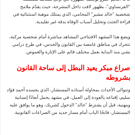
“الفرنساوي”، بظهور لافت داخل المشرحة، حيث يقدّم ملامح
شخصية “خالد مشير” المحامي، الذي يمتلك موهبة استثنائية في
قراءة الجثث وتحليل أسباب الوفاة بدقة غير تقليدية.
ويضع هذا المشهد الافتتاحي المشاهد مباشرة أمام شخصية مركبة،
تتحرك في مناطق غامضة بين القانون والحدس، في طرح درامي
يشي منذ البداية بعمل مختلف قائم على الإثارة والغموض.
صراع مبكر يعيد البطل إلى ساحة القانون
بشروطه
وتتوالى الأحداث بمحاولة أستاذه المستشار، الذي يجسده أحمد فؤاد
سليم، إقناعه بالعودة إلى العمل، في مشهد يحمل أبعادًا إنسانية
ومهنية، قبل أن يشترط “خالد” الدخول كشريك، وهو ما يوافق عليه
المستشار، فاتحًا الباب أمام مسار جديد من الصراعات القانونية.