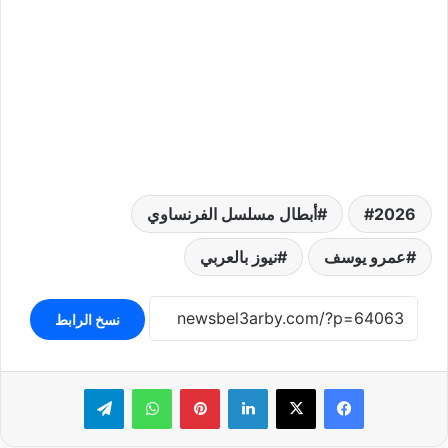
2026
أبطال مسلسل الفرنساوي
عمرو يوسف
نيوز بالعربي
نسخ الرابط
لينكدإن
بينتيريست
واتساب
تيلقرام