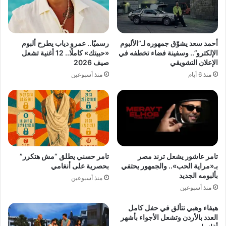
أحمد سعد يشوّق جمهوره لـ”الألبوم
رسميًا.. عمرو دياب يطرح ألبوم
الإلكترو”.. وسفينة فضاء تخطفه في
«حبيتك» كاملًا.. 12 أغنية تشعل
الإعلان التشويقي
صيف 2026
منذ 6 أيام
منذ أسبوعين
تامر عاشور يشعل ترند مصر
تامر حسني يطلق “مش هتكرر”
بـ«مراية الحب».. والجمهور يحتفي
بحصرية على أنغامي
بألبومه الجديد
منذ أسبوعين
منذ أسبوعين
هيفاء وهبي تتألق في حفل كامل
العدد بالأردن وتشعل الأجواء بأشهر