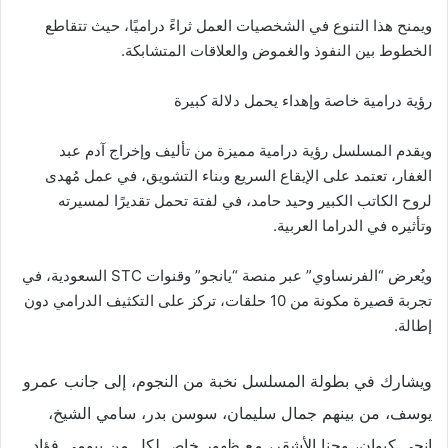
ويمنح هذا التنوع في الشخصيات العمل ثراءً دراميًا، حيث تتقاطع
الخطوط بين النفوذ والغموض والعلاقات المتشابكة.
رؤية درامية خاصة وإهداء يحمل دلالة كبيرة
ويقدم المسلسل رؤية درامية مميزة من تأليف وإخراج آدم عبد
الغفار، تعتمد على الإيقاع السريع وبناء التشويق، في عمل مُهدى
لروح الكاتب الكبير وحيد حامد، في لفتة تحمل تقديرًا لمسيرته
وتأثيره في الدراما العربية.
ويُعرض “الفرنساوي” عبر منصة “يانجو” وقنوات STC السعودية، في
تجربة قصيرة مكونة من 10 حلقات، تركز على التكثيف الدرامي دون
إطالة.
ويشارك في بطولة المسلسل نخبة من النجوم، إلى جانب عمرو
يوسف، من بينهم جمال سليمان، سوسن بدر، سامي الشيخ،
إنجي كيوان، وجنا الأشقر، مع ظهور خاص لكل من بيومي فؤاد