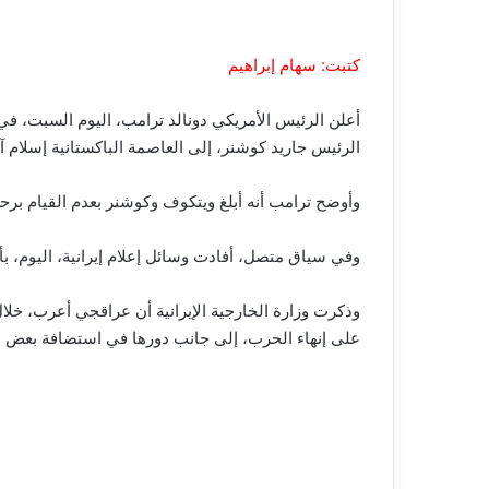
كتبت: سهام إبراهيم
أعلن الرئيس الأمريكي دونالد ترامب، اليوم السبت، في
الرئيس جاريد كوشنر، إلى العاصمة الباكستانية إسلام آب
وأوضح ترامب أنه أبلغ ويتكوف وكوشنر بعدم القيام برحلة تستغرق نحو 18 ساعة إلى إسلام آباد “للتحدث دون نتائج”، مشيرًا إلى أن موقف إي
وفي سياق متصل، أفادت وسائل إعلام إيرانية، اليوم، بأ
وذكرت وزارة الخارجية الإيرانية أن عراقجي أعرب، خلا
على إنهاء الحرب، إلى جانب دورها في استضافة بعض 