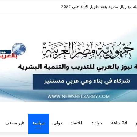
فقة هيثم حسن.. واللاعب يُرحب
24 ساعة
حوادث
اقتصاد
دولي
سياسة
غير مصنف