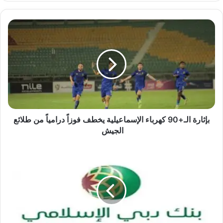
بإثارة
الـ+90
كهرباء
الإسماعيلية
يخطف
فوزاً
درامياً
من
طلائع
الجيش
بإثارة الـ+90 كهرباء الإسماعيلية يخطف فوزاً درامياً من طلائع
الجيش
يعلن
بنك
دبي
الاسلامي
بدبي
وابوظبي
والشارقة