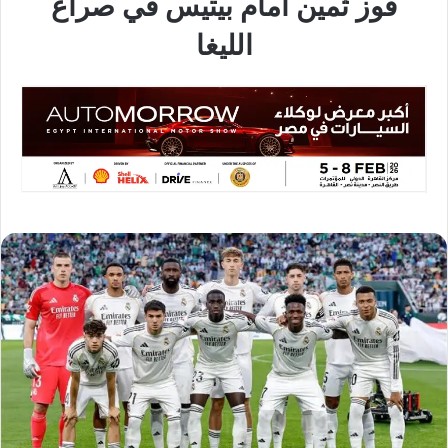
فوز ثمين أمام بيتيس في صراع
الليغا