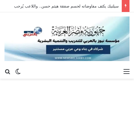
سيلتيك يكثف مفاوضاته لحسم صفقة هيثم حسن.. واللاعب يُرحب
القائمة
بح
الوضع ا