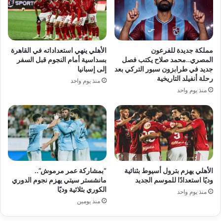
مملكة جديدة للفرعون
الأهلي ينهي استعداداته في القاهرة
المصري..محمد صلاح يكتب فصل
بسداسية أمام النجوم قبل السفر
جديد في طرابزون سبور التركي بعد
إلى إسبانيا
رحلة أنفيلد التاريخية
منذ يوم واحد
منذ يوم واحد
الأهلي يهزم بترول أسيوط بثنائية
“بمشاركة عمر مرموش”..
وديًا استعدادًا للموسم الجديد
مانشستر سيتي يهزم نجوم الدوري
الكوري بثلاثية وديًا
منذ يوم واحد
منذ يومين