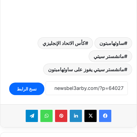
ساوثهامبتون
كأس الاتحاد الإنجليزي
مانشستر سيتي
مانشستر سيتي يفوز على ساوثهامبتون
نسخ الرابط
لينكدإن
بينتيريست
واتساب
تيلقرام