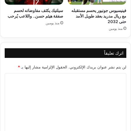
فينيسيوس جونيور يحسم مستقبله
سيلتيك يكثف مفاوضاته لحسم
مع ريال مدريد بعقد طويل الأمد
صفقة هيثم حسن.. واللاعب يُرحب
حتى 2032
منذ يومين
منذ يومين
اترك تعليقاً
لن يتم نشر عنوان بريدك الإلكتروني.
الحقول الإلزامية مشار إليها بـ
*
ا
ل
ت
ع
ل
ي
ق