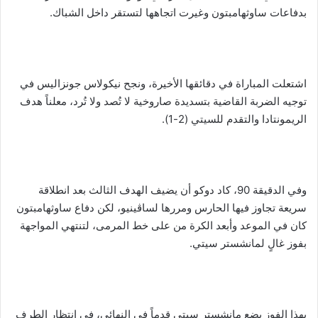
بدفاعات ساوثهامبتون وغيرت اتجاهها لتستقر داخل الشباك.
اشتعلت المباراة في دقائقها الأخيرة، ونجح نيكولاس جونزاليس في
توجيه الضربة القاضية بتسديدة صاروخية لا تُصد ولا تُرد، معلناً هدف
الريمونتادا والتقدم للسيتي (2-1).
وفي الدقيقة 90، كاد دوكو أن يضيف الهدف الثالث بعد انطلاقة
سريعة تجاوز فيها الحارس ومررها لساڤينيو، لكن دفاع ساوثهامبتون
كان في الموعد وأبعد الكرة من على خط المرمى، لتنتهي المواجهة
بفوز غالٍ لمانشستر سيتي.
بهذا الفوز يضع مانشستر سيتي قدماً في النهائي، في انتظار الطرف