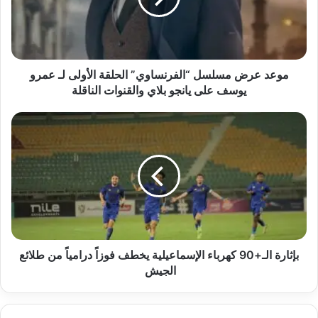
الأولى
لـ
عمرو
يوسف
على
موعد عرض مسلسل “الفرنساوي” الحلقة الأولى لـ عمرو
يانجو
يوسف على يانجو بلاي والقنوات الناقلة
بلاي
والقنوات
بإثارة
الناقلة
الـ+90
كهرباء
الإسماعيلية
يخطف
فوزاً
درامياً
من
طلائع
الجيش
بإثارة الـ+90 كهرباء الإسماعيلية يخطف فوزاً درامياً من طلائع
الجيش