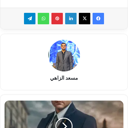
لينكدإن
بينتيريست
واتساب
تيلقرام
مسعد الزاهي
موعد
عرض
مسلسل
“الفرنساوي”
الحلقة