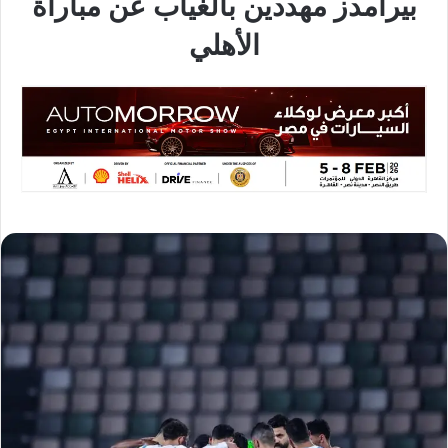
بيرامدز مهددين بالغياب عن مباراة
الأهلي