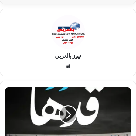
نيوز بالعربي
موقع
الويب
غزل
المحلة
يتسلح
بملعبه
لمواجهة
طموحات
بتروجيت
الليله