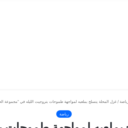
ياضة
/
غزل المحلة يتسلح بملعبه لمواجهة طموحات بتروجيت الليله في “مجموعة ال
رياضة
 بملعبه لمواجهة طموحات بت