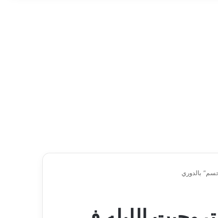
حسم” بالدوري
روجيت الليله في