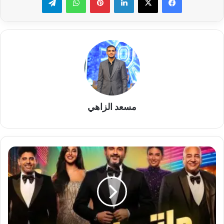
مسعد الزاهي
أكرم
حسني
يعلن
موعد
عرض
مسرحية
ماتصغروناش