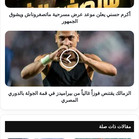
ويشوق
الجمهور
أكرم حسني يعلن موعد عرض مسرحية ماتصغروناش ويشوق
الجمهور
الزمالك
يقتنص
فوزاً
غالياً
من
بيراميدز
في
قمة
الجولة
بالدوري
الزمالك يقتنص فوزاً غالياً من بيراميدز في قمة الجولة بالدوري
المصري
المصري
مقالات ذات صلة