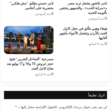
تامر عاشور يشعل ترند مصر
تامر حسني يطلق “مش هتكرر”
بـ«مراية الحب».. والجمهور يحتفي
بحصرية على أنغامي
بألبومه الجديد
منذ أسبوعين
منذ أسبوعين
هيفاء وهبي تتألق في حفل كامل
العدد بالأردن وتشعل الأجواء بأشهر
أغانيها
منذ 4 أسابيع
مسرحية “الساحل الشرير” تفتح
حجز عروض 15 و16 و17 يوليو بعد
نجاح كامل العدد
منذ 4 أسابيع
اترك تعليقاً
لن يتم نشر عنوان بريدك الإلكتروني.
الحقول الإلزامية مشار إليها بـ
*