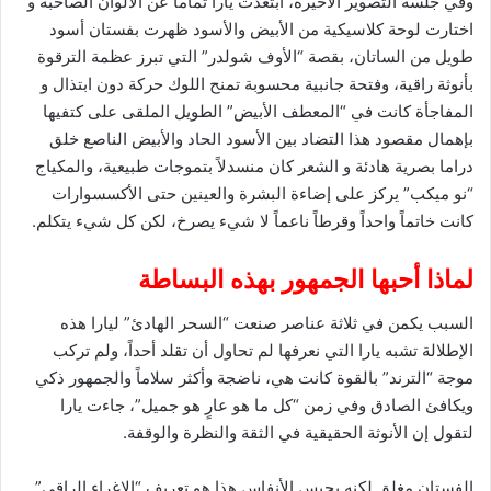
وفي جلسة التصوير الأخيرة، ابتعدت يارا تماماً عن الألوان الصاخبة و
اختارت لوحة كلاسيكية من الأبيض والأسود ظهرت بفستان أسود
طويل من الساتان، بقصة “الأوف شولدر” التي تبرز عظمة الترقوة
بأنوثة راقية، وفتحة جانبية محسوبة تمنح اللوك حركة دون ابتذال و
المفاجأة كانت في “المعطف الأبيض” الطويل الملقى على كتفيها
بإهمال مقصود هذا التضاد بين الأسود الحاد والأبيض الناصع خلق
دراما بصرية هادئة و الشعر كان منسدلاً بتموجات طبيعية، والمكياج
“نو ميكب” يركز على إضاءة البشرة والعينين حتى الأكسسوارات
كانت خاتماً واحداً وقرطاً ناعماً لا شيء يصرخ، لكن كل شيء يتكلم.
لماذا أحبها الجمهور بهذه البساطة
السبب يكمن في ثلاثة عناصر صنعت “السحر الهادئ” ليارا هذه
الإطلالة تشبه يارا التي نعرفها لم تحاول أن تقلد أحداً، ولم تركب
موجة “الترند” بالقوة كانت هي، ناضجة وأكثر سلاماً والجمهور ذكي
ويكافئ الصادق وفي زمن “كل ما هو عارٍ هو جميل”، جاءت يارا
لتقول إن الأنوثة الحقيقية في الثقة والنظرة والوقفة.
الفستان مغلق لكنه يحبس الأنفاس هذا هو تعريف “الإغراء الراقي”