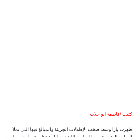
كتبت /فاطمة ابو جلاب
ظهرت يارا وسط صخب الإطلالات الجريئة والمبالغ فيها التي تملأ
الساحة الفنية، قررت المطربة اللبنانية يارا أن تظهر في أحدث جلسة