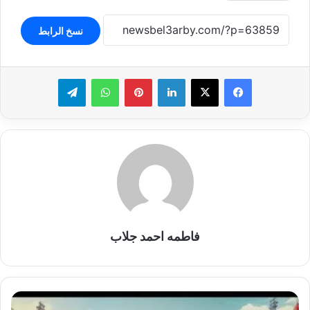
نسخ الرابط
لينكدإن
بينتيريست
واتساب
تيلقرام
فاطمه احمد جلاب
اللعبة