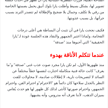
تصوير لها، بشكل بسيط وأطلت يارا بلوك أنيق يحمل بصمتها الخاصة
من رقي بلا تكلف، وجمال بلا ضجيج والإطلالة لم تتصدر الترند بسبب
جرأتها، بل بسبب عذوبتها.
فكيف نجحت يارا في أن تثبت أن البساطة هي أعلى درجات
الفخامة، ولماذا اعتبر الجمهور والنقاد هذه الجلسة عودة لـ”يارا
الحقيقية” التي أحبوها منذ “صدفة”
عندما تتكلم الأناقة بهدوء
منذ ظهورها الأول، لم تكن يارا مجرد صوت عذب غنى “صدفة” و”ما
بعرف” كانت حالة فنية متكاملة اختارت لنفسها خطاً مختلفاً عن
السائد لا لتصريحات نارية، لا إطلالات صادمة، لا محاولات للفت
النظر بالجدل سلاحها كان دائماً هو “الاحترام”و احترام الفن، واحترام
الجمهور، واحترام صورتها كأنثى لذلك كل ظهور لها هو حدث يُقاس
بميزان الذهب، لأننا نعرف أنه مدروس، وأنه يشبهها.