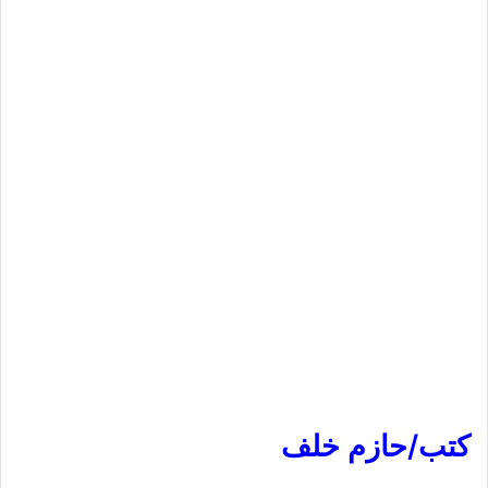
كتب/حازم خلف