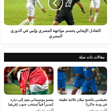
المصري
وإنبي
في
الدوري
المصري
التعادل الإيجابي يحسم مواجهة المصري وإنبي في الدوري
المصري
مقالات ذات صلة
تشيلسي يكتسح ميلان بثلاثية نظيفة
بيتسو موسيماني يعود إلي دياره
في ودية جاكرتا
كمديراً فنياً لمنتخب جنوب إفريقيا
منذ يوم واحد
منذ يوم واحد