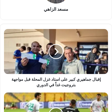
مسعد الزاهي
إقبال
جماهيري
كبير
على
استاد
غزل
المحلة
قبل
مواجهة
بتروجيت
إقبال جماهيري كبير على استاد غزل المحلة قبل مواجهة
غداً
بتروجيت غداً في الدوري
في
الدوري
التعادل
الإيجابي
يحسم
مواجهة