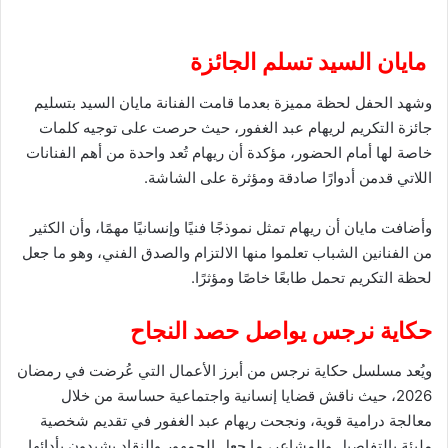
مايان السيد تسلم الجائزة
وشهد الحفل لحظة مميزة بعدما قامت الفنانة مايان السيد بتسليم
جائزة التكريم لريهام عبد الغفور، حيث حرصت على توجيه كلمات
خاصة لها أمام الحضور، مؤكدة أن ريهام تُعد واحدة من أهم الفنانات
اللاتي قدمن أدوارًا صادقة ومؤثرة على الشاشة.
وأضافت مايان أن ريهام تمثل نموذجًا فنيًا وإنسانيًا مهمًا، وأن الكثير
من الفنانين الشباب تعلموا منها الالتزام والصدق الفني، وهو ما جعل
لحظة التكريم تحمل طابعًا خاصًا ومؤثرًا.
حكاية نرجس يواصل حصد النجاح
ويُعد مسلسل حكاية نرجس من أبرز الأعمال التي عُرضت في رمضان
2026، حيث ناقش قضايا إنسانية واجتماعية حساسة من خلال
معالجة درامية قوية، ونجحت ريهام عبد الغفور في تقديم شخصية
مليئة بالتفاصيل والمشاعر، ما جعل الجمهور والنقاد يشيدون بأدائها