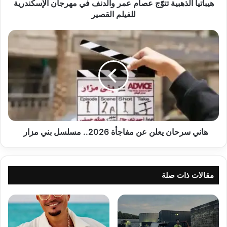
للفيلم
هيباتيا الذهبية تتوّج عصام عمر والدنف في مهرجان الإسكندرية
القصير
للفيلم القصير
هاني
سرحان
يعلن
عن
مفاجأة
2026..
مسلسل
بني
مزار
هاني سرحان يعلن عن مفاجأة 2026.. مسلسل بني مزار
مقالات ذات صلة