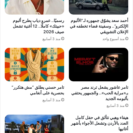
أحمد سعد يشوّق جمهوره لـ”الألبوم
رسميًا.. عمرو دياب يطرح ألبوم
الإلكترو”.. وسفينة فضاء تخطفه في
«حبيتك» كاملًا.. 12 أغنية تشعل
الإعلان التشويقي
صيف 2026
منذ أسبوع واحد
منذ 3 أسابيع
تامر عاشور يشعل ترند مصر
تامر حسني يطلق “مش هتكرر”
بـ«مراية الحب».. والجمهور يحتفي
بحصرية على أنغامي
بألبومه الجديد
منذ 3 أسابيع
منذ 3 أسابيع
هيفاء وهبي تتألق في حفل كامل
العدد بالأردن وتشعل الأجواء بأشهر
أغانيها