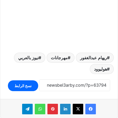
ريهام عبدالغفور
مهرجانات
نيوز بالعربي
هوليوود
نسخ الرابط
لينكدإن
بينتيريست
واتساب
تيلقرام