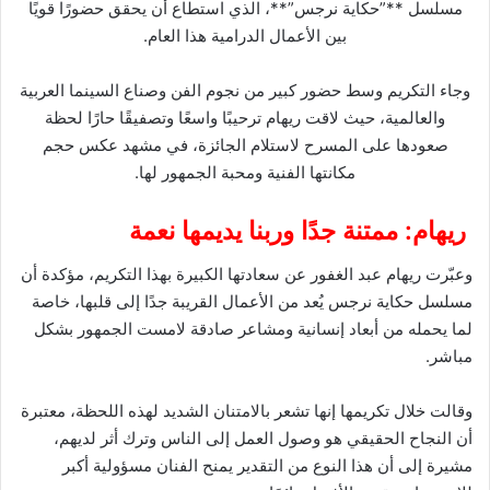
مسلسل **”حكاية نرجس”**، الذي استطاع أن يحقق حضورًا قويًا
بين الأعمال الدرامية هذا العام.
وجاء التكريم وسط حضور كبير من نجوم الفن وصناع السينما العربية
والعالمية، حيث لاقت ريهام ترحيبًا واسعًا وتصفيقًا حارًا لحظة
صعودها على المسرح لاستلام الجائزة، في مشهد عكس حجم
مكانتها الفنية ومحبة الجمهور لها.
ريهام: ممتنة جدًا وربنا يديمها نعمة
وعبّرت ريهام عبد الغفور عن سعادتها الكبيرة بهذا التكريم، مؤكدة أن
مسلسل حكاية نرجس يُعد من الأعمال القريبة جدًا إلى قلبها، خاصة
لما يحمله من أبعاد إنسانية ومشاعر صادقة لامست الجمهور بشكل
مباشر.
وقالت خلال تكريمها إنها تشعر بالامتنان الشديد لهذه اللحظة، معتبرة
أن النجاح الحقيقي هو وصول العمل إلى الناس وترك أثر لديهم،
مشيرة إلى أن هذا النوع من التقدير يمنح الفنان مسؤولية أكبر