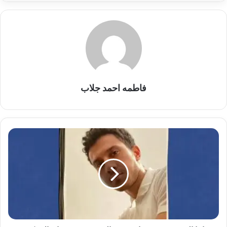
فاطمه احمد جلاب
هيباتيا
الذهبية
تتوّج
عصام
عمر
والدنف
في
مهرجان
الإسكندرية