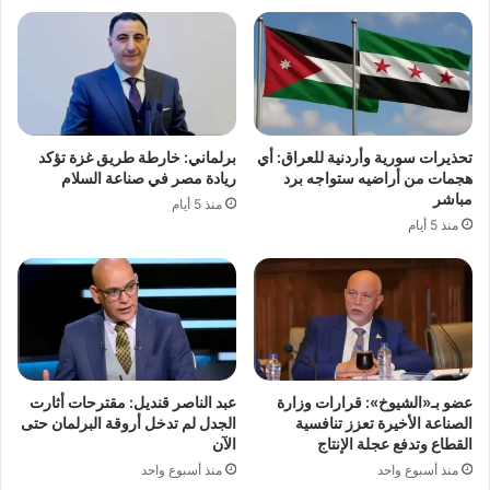
تحذيرات سورية وأردنية للعراق: أي
برلماني: خارطة طريق غزة تؤكد
هجمات من أراضيه ستواجه برد
ريادة مصر في صناعة السلام
مباشر
منذ 5 أيام
منذ 5 أيام
عضو بـ«الشيوخ»: قرارات وزارة
عبد الناصر قنديل: مقترحات أثارت
الصناعة الأخيرة تعزز تنافسية
الجدل لم تدخل أروقة البرلمان حتى
القطاع وتدفع عجلة الإنتاج
الآن
منذ أسبوع واحد
منذ أسبوع واحد