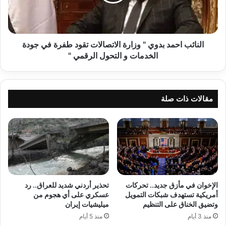
الاتصالات
تقود
طفرة
في
جودة
النائب احمد بدوي " وزارة الاتصالات تقود طفرة في جودة
الخدمات
الخدمات و التحول الرقمي "
و
التحول
الرقمي
"
مقالات ذات صلة
الإخوان في مأزق جديد.. تحركات
تحذير أردني شديد للعراق.. رد
أمريكية تستهدف شبكات التمويل
عسكري على أي هجوم من
وتضيق الخناق على التنظيم
ميليشيات إيران
منذ 3 أيام
منذ 5 أيام