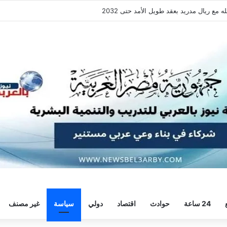
قة هيثم حسن.. واللاعب يُرحب
24 ساعة
حوادث
اقتصاد
دولي
سياسة
غير مصنف