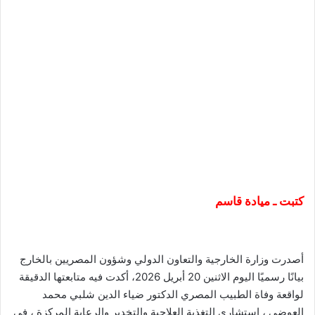
كتبت ـ ميادة قاسم
أصدرت وزارة الخارجية والتعاون الدولي وشؤون المصريين بالخارج
بيانًا رسميًا اليوم الاثنين 20 أبريل 2026، أكدت فيه متابعتها الدقيقة
لواقعة وفاة الطبيب المصري الدكتور ضياء الدين شلبي محمد
العوضي ، استشاري التغذية العلاجية والتخدير والرعاية المركزة ، في