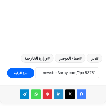
دبي
ضياء العوضي
وزارة الخارجية
نسخ الرابط
لينكدإن
بينتيريست
واتساب
تيلقرام