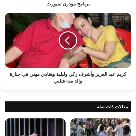
مودرن
برنامج مودرن سبورت
سبورت
كريم
عبد
العزيز
وأشرف
زكي
ولبلبة
وهنادي
مهني
في
جنازة
كريم عبد العزيز وأشرف زكي ولبلبة وهنادي مهني في جنازة
والد
والد منة شلبي
منة
شلبي
مقالات ذات صلة