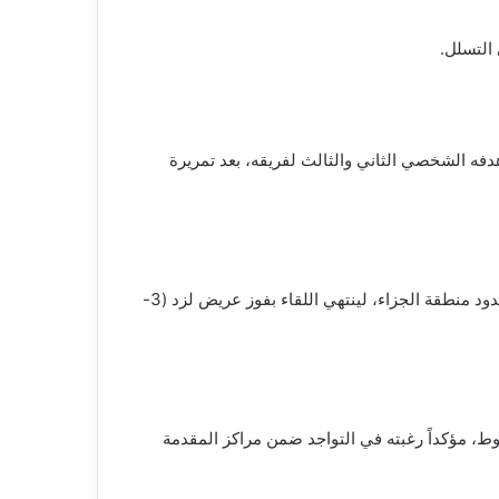
 لزيارة الشباك مجدداً مسجلاً هدفه الشخصي الثاني والثالث لفريقه، بعد تمريرة
وفي اللحظات الأخيرة، وتحديداً في الدقيقة 85، نجح أرنولد إيبا في تسجيل هدف شرفي لمودرن سبورت من تسديدة قوية على حدود منطقة الجزاء، لينتهي اللقاء بفوز عريض لزد (3-
صل إلي النقطة 36 في المركز الثاني في مجموعة الهبوط، مؤكداً رغبته في التواجد ضمن مراكز المقدمة