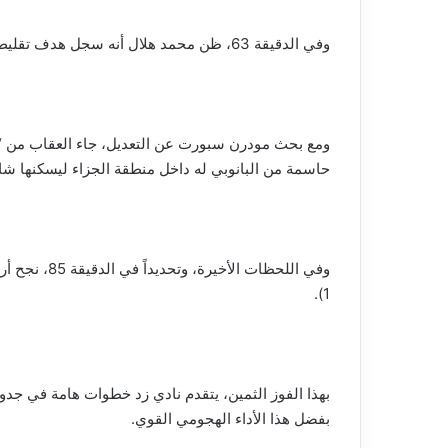
وفي الدقيقة 63، ظن محمد هلال أنه سجل هدف تقليص الفارق، قبل أن يتدخل حكم الفيديو المساعد (VAR) ويلغي الهدف بداعي التسلل.
حاسمة من البانوبي له داخل منطقة الجزاء ليسكنها ش
1).
بفضل هذا الأداء الهجومي القوي.