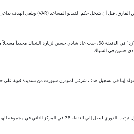
ومع بحث مودرن سبورت عن التعديل، جاء العقاب من “زد” في الدقيقة 68، حيث عاد شادي حسين
ادي حسين في الشباك.
بهذا الفوز الثمين، يتقدم نادي زد خطوات هامة في جدول ترتيب الدوري لي