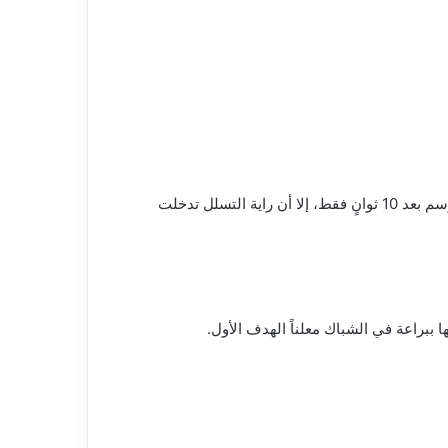
لم ينتظر المتابعون طويلاً حتى اشتعلت المباراة؛ حيث كاد محمود صابر أن يكتب التاريخ بتسجيل أسرع هدف في الدوري هذا الموسم بعد 10 ثوانٍ فقط، إلا أن راية التسلل تدخلت
ببراعة في الشباك معلناً الهدف الأول.