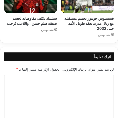
فينيسيوس جونيور يحسم مستقبله
سيلتيك يكثف مفاوضاته لحسم
مع ريال مدريد بعقد طويل الأمد
صفقة هيثم حسن.. واللاعب يُرحب
حتى 2032
منذ يومين
منذ يومين
اترك تعليقاً
لن يتم نشر عنوان بريدك الإلكتروني.
الحقول الإلزامية مشار إليها بـ
*
ا
ل
ت
ع
ل