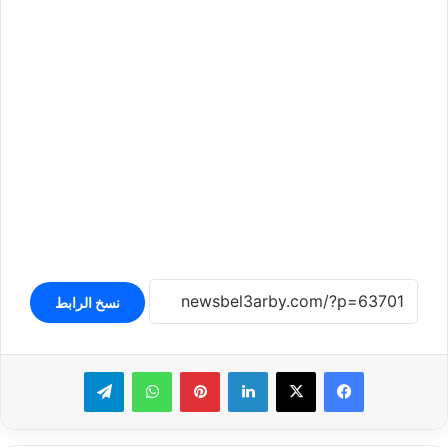
نسخ الرابط
لينكدإن
بينتيريست
واتساب
تيلقرام